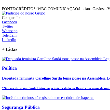
FONTE/CRÉDITOS:
WBC COMUNICAÇÃO/Luciana Gavloski/Ver
Compartilhe
Facebook
Twitter
Whatsapp
Telegram
LinkedIn
+
Lidas
Política
Deputada feminista Carolline Sardá toma posse na Assembleia Leg
”Não aceitarei que Santa Catarina, o único estado no Brasil com nome de mulhe
Segurança Pública