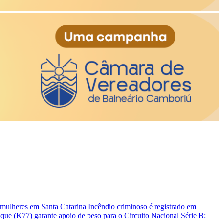
s mulheres em Santa Catarina
Incêndio criminoso é registrado em
ique (K77) garante apoio de peso para o Circuito Nacional
Série B: