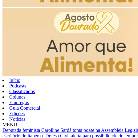
Início
Podcasts
Classificados
Colunas
Empregos
Guia Comercial
Edições
Notícias
MENU
Deputada feminista Carolline Sardá toma posse na Assembleia Legislat
escritório de Itapema
Defesa Civil alerta para possibilidade de tempora