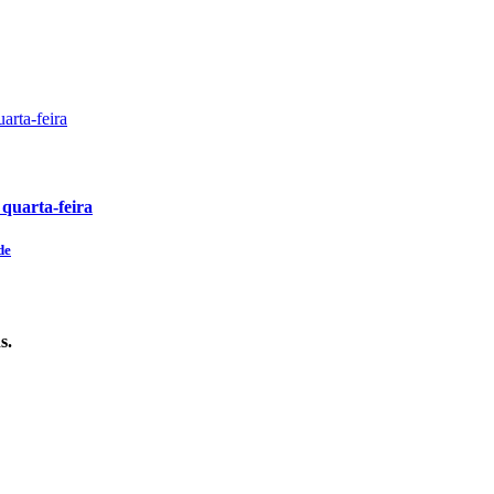
 quarta-feira
de
s.