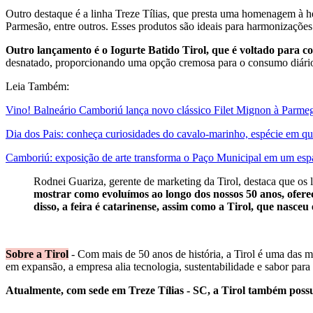
Outro destaque é a linha Treze Tílias, que presta uma homenagem à 
Parmesão, entre outros. Esses produtos são ideais para harmonizações 
Outro lançamento é o Iogurte Batido Tirol, que é voltado para c
desnatado, proporcionando uma opção cremosa para o consumo diári
Leia Também:
Vino! Balneário Camboriú lança novo clássico Filet Mignon à Parmeg
Dia dos Pais: conheça curiosidades do cavalo-marinho, espécie em que
Camboriú: exposição de arte transforma o Paço Municipal em um espa
Rodnei Guariza, gerente de marketing da Tirol, destaca que os 
mostrar como evoluímos ao longo dos nossos 50 anos, ofer
disso, a feira é catarinense, assim como a Tirol, que nasceu
Sobre a Tirol
- Com mais de 50 anos de história, a Tirol é uma das ma
em expansão, a empresa alia tecnologia, sustentabilidade e sabor para
Atualmente, com sede em Treze Tílias - SC, a Tirol também poss