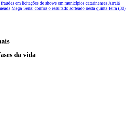
e fraudes em licitações de shows em municípios catarinenses
Arraiá
omeada
Mega-Sena: confira o resultado sorteado nesta quinta-feira (30)
nais
fases da vida