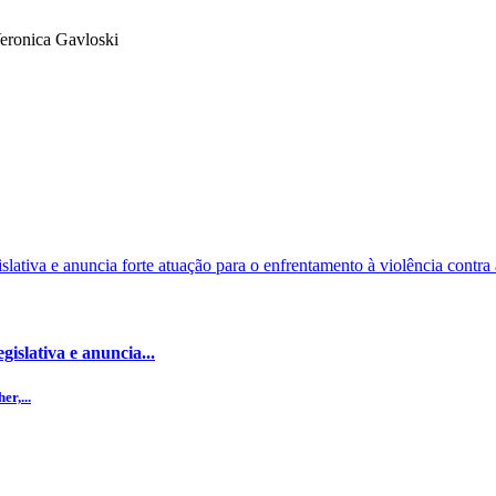
onica Gavloski
islativa e anuncia...
r,...