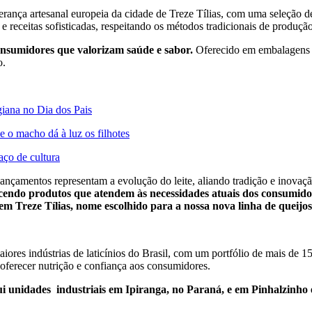
herança artesanal europeia da cidade de Treze Tílias, com uma seleçã
e receitas sofisticadas, respeitando os métodos tradicionais de produção
onsumidores que valorizam saúde e sabor.
Oferecido em embalagens d
o.
iana no Dia dos Pais
 o macho dá à luz os filhotes
ço de cultura
lançamentos representam a evolução do leite, aliando tradição e inovaç
ecendo produtos que atendem às necessidades atuais dos consumido
 em Treze Tílias, nome escolhido para a nossa nova linha de queijos
iores indústrias de laticínios do Brasil, com um portfólio de mais de 1
 oferecer nutrição e confiança aos consumidores.
ui unidades industriais em Ipiranga, no Paraná, e em Pinhalzinh