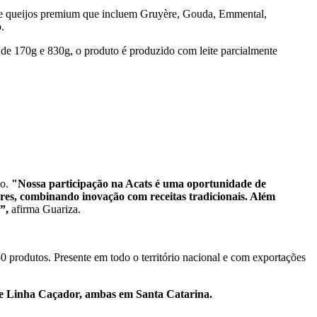
o de queijos premium que incluem Gruyère, Gouda, Emmental,
.
e 170g e 830g, o produto é produzido com leite parcialmente
ão.
"Nossa participação na Acats é uma oportunidade de
res, combinando inovação com receitas tradicionais. Além
”,
afirma Guariza.
50 produtos. Presente em todo o território nacional e com exportações
o e Linha Caçador, ambas em Santa Catarina.