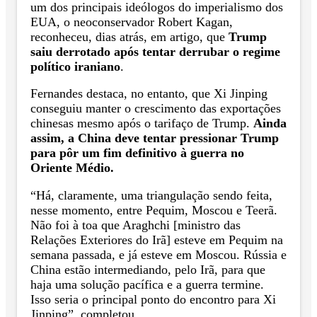
um dos principais ideólogos do imperialismo dos
EUA, o neoconservador Robert Kagan,
reconheceu, dias atrás, em artigo, que
Trump
saiu derrotado após tentar derrubar o regime
político iraniano
.
Fernandes destaca, no entanto, que Xi Jinping
conseguiu manter o crescimento das exportações
chinesas mesmo após o tarifaço de Trump.
Ainda
assim, a China deve tentar pressionar Trump
para pôr um fim definitivo à guerra no
Oriente Médio.
“Há, claramente, uma triangulação sendo feita,
nesse momento, entre Pequim, Moscou e Teerã.
Não foi à toa que Araghchi [ministro das
Relações Exteriores do Irã] esteve em Pequim na
semana passada, e já esteve em Moscou. Rússia e
China estão intermediando, pelo Irã, para que
haja uma solução pacífica e a guerra termine.
Isso seria o principal ponto do encontro para Xi
Jinping”, completou.