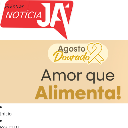
Entrar
Início
Podcasts