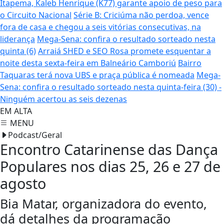
Itapema, Kaleb Henrique (K77) garante apoio de peso para
o Circuito Nacional
Série B: Criciúma não perdoa, vence
fora de casa e chegou a seis vitórias consecutivas, na
liderança
Mega-Sena: confira o resultado sorteado nesta
quinta (6)
Arraiá SHED e SEO Rosa promete esquentar a
noite desta sexta-feira em Balneário Camboriú
Bairro
Taquaras terá nova UBS e praça pública é nomeada
Mega-
Sena: confira o resultado sorteado nesta quinta-feira (30) -
Ninguém acertou as seis dezenas
EM ALTA
MENU
Podcast/Geral
Encontro Catarinense das Dança
Populares nos dias 25, 26 e 27 de
agosto
Bia Matar, organizadora do evento,
dá detalhes da programação