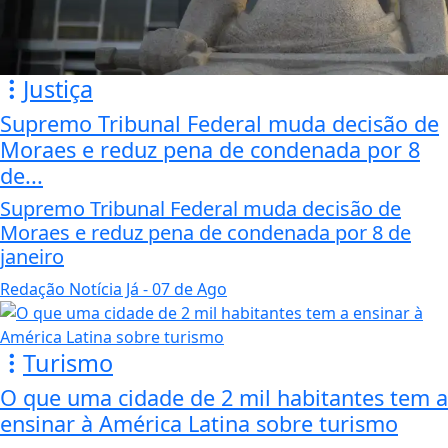
Justiça
Supremo Tribunal Federal muda decisão de
Moraes e reduz pena de condenada por 8
de...
Supremo Tribunal Federal muda decisão de
Moraes e reduz pena de condenada por 8 de
janeiro
Redação Notícia Já
- 07 de Ago
Turismo
O que uma cidade de 2 mil habitantes tem a
ensinar à América Latina sobre turismo