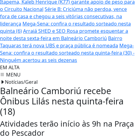
Itapema, Kaleb Henrique (K77) garante apoio de peso para
o Circuito Nacional
Série B: Criciúma não perdoa, vence
fora de casa e chegou a seis vitórias consecutivas, na
liderança
Mega-Sena: confira o resultado sorteado nesta
quinta (6)
Arraiá SHED e SEO Rosa promete esquentar a
noite desta sexta-feira em Balneário Camboriú
Bairro
Taquaras terá nova UBS e praça pública é nomeada
Mega-
Sena: confira o resultado sorteado nesta quinta-feira (30) -
Ninguém acertou as seis dezenas
EM ALTA
MENU
Notícias/Geral
Balneário Camboriú recebe
Ônibus Lilás nesta quinta-feira
(18)
Atividades terão início às 9h na Praça
do Pescador