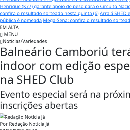
Henrique (K77) garante apoio de peso para o Circuito Naci
confira o resultado sorteado nesta quinta (6)
Arraiá SHED e
pública é nomeada
Mega-Sena: confira o resultado sortead
EM ALTA
MENU
Notícias/Variedades
Balneário Camboriú terá
indoor com edição espec
na SHED Club
Evento especial será na próxim
inscrições abertas
Por
Redação Notícia Já