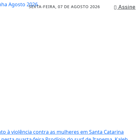
SEXTA-FEIRA, 07 DE AGOSTO 2026
Assine
to à violência contra as mulheres em Santa Catarina
 nesta quarta-feira
Prodígio do surf de Itapema, Kaleb