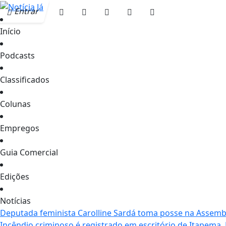
Entrar
Início
Podcasts
Classificados
Colunas
Empregos
Guia Comercial
Edições
Notícias
Deputada feminista Carolline Sardá toma posse na Assemble
Incêndio criminoso é registrado em escritório de Itapema