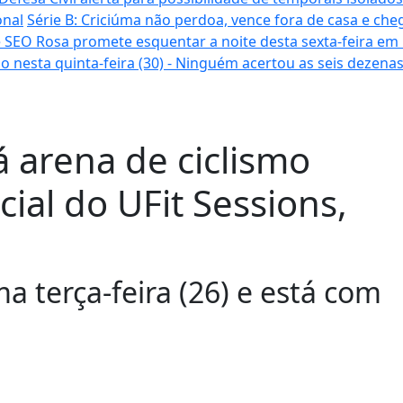
onal
Série B: Criciúma não perdoa, vence fora de casa e cheg
 SEO Rosa promete esquentar a noite desta sexta-feira em
o nesta quinta-feira (30) - Ninguém acertou as seis dezena
 arena de ciclismo
ial do UFit Sessions,
a terça-feira (26) e está com