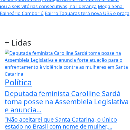
ou a seis vitórias consecutivas, na liderança
Mega-Sena:
 Balneário Camboriú
Bairro Taquaras terá nova UBS e praça
s
+
Lidas
Política
Deputada feminista Carolline Sardá
toma posse na Assembleia Legislativa
e anuncia...
”Não aceitarei que Santa Catarina, o único
estado no Brasil com nome de mulher,...