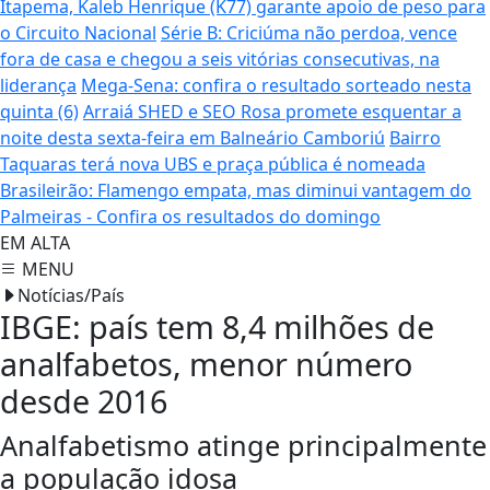
Itapema, Kaleb Henrique (K77) garante apoio de peso para
o Circuito Nacional
Série B: Criciúma não perdoa, vence
fora de casa e chegou a seis vitórias consecutivas, na
liderança
Mega-Sena: confira o resultado sorteado nesta
quinta (6)
Arraiá SHED e SEO Rosa promete esquentar a
noite desta sexta-feira em Balneário Camboriú
Bairro
Taquaras terá nova UBS e praça pública é nomeada
Brasileirão: Flamengo empata, mas diminui vantagem do
Palmeiras - Confira os resultados do domingo
EM ALTA
MENU
Notícias/País
IBGE: país tem 8,4 milhões de
analfabetos, menor número
desde 2016
Analfabetismo atinge principalmente
a população idosa