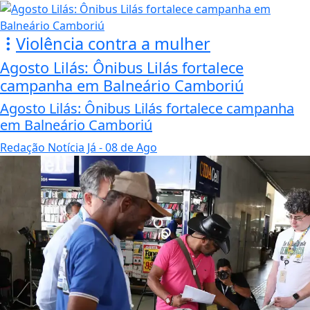
Violência contra a mulher
Agosto Lilás: Ônibus Lilás fortalece
campanha em Balneário Camboriú
Agosto Lilás: Ônibus Lilás fortalece campanha
em Balneário Camboriú
Redação Notícia Já
- 08 de Ago