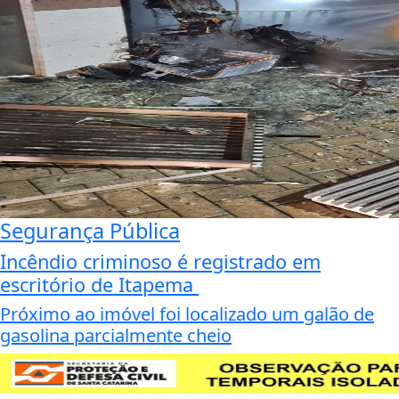
Segurança Pública
Incêndio criminoso é registrado em
escritório de Itapema
Próximo ao imóvel foi localizado um galão de
gasolina parcialmente cheio