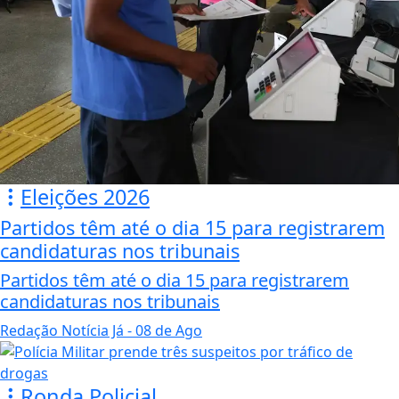
Eleições 2026
Partidos têm até o dia 15 para registrarem
candidaturas nos tribunais
Partidos têm até o dia 15 para registrarem
candidaturas nos tribunais
Redação Notícia Já
- 08 de Ago
Ronda Policial