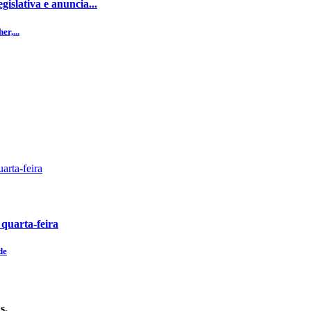
islativa e anuncia...
r,...
 quarta-feira
de
s.