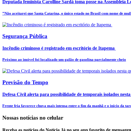
Deputada feminista Carolline Sardá toma posse na Assembleia Leg
”Não aceitarei que Santa Catarina, o único estado no Brasil com nome de mulhe
Segurança Pública
Incêndio criminoso é registrado em escritório de Itapema
Próximo ao imóvel foi localizado um galão de gasolina parcialmente cheio
Previsão do Tempo
Defesa Civil alerta para possibilidade de temporais isolados nesta
Frente fria favorece chuva mais intensa entre o fim da manhã e o início da tar
Nossas notícias
no celular
Receba as notícias do Notícia Já no seu app favorito de mensagen