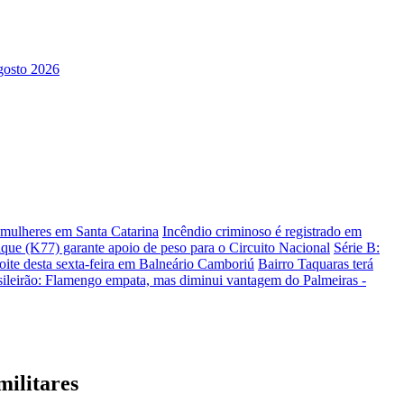
s mulheres em Santa Catarina
Incêndio criminoso é registrado em
ique (K77) garante apoio de peso para o Circuito Nacional
Série B:
te desta sexta-feira em Balneário Camboriú
Bairro Taquaras terá
sileirão: Flamengo empata, mas diminui vantagem do Palmeiras -
militares