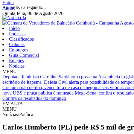
Entrar
Aguarde, carregando...
Assine
Quinta-feira, 06 de Agosto 2026
Início
Podcasts
Classificados
Colunas
Empregos
Guia Comercial
Edições
Notícias
MENU
Deputada feminista Carolline Sardá toma posse na Assembleia Legislat
escritório de Itapema
Defesa Civil alerta para possibilidade de tempora
Criciúma não perdoa, vence fora de casa e chegou a seis vitórias cons
nova UBS e praça pública é nomeada
Mega-Sena: confira o resultado 
Confira os resultados do domingo
EM ALTA
MENU
Notícias/Política
Carlos Humberto (PL) pede R$ 5 mil de grat