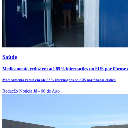
Saúde
Medicamento reduz em até 85% internações no SUS por fibrose c
Medicamento reduz em até 85% internações no SUS por fibrose cística
Redação Notícia Já
- 06 de Ago