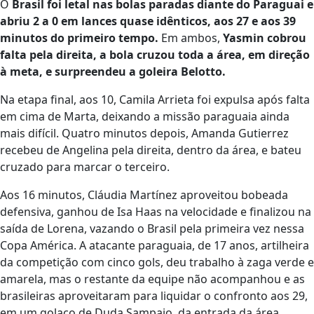
O
Brasil foi letal nas bolas paradas diante do Paraguai e
abriu 2 a 0 em lances quase idênticos, aos 27 e aos 39
minutos do primeiro tempo.
Em ambos,
Yasmin cobrou
falta pela direita, a bola cruzou toda a área, em direção
à meta, e surpreendeu a goleira Belotto.
Na etapa final, aos 10, Camila Arrieta foi expulsa após falta
em cima de Marta, deixando a missão paraguaia ainda
mais difícil. Quatro minutos depois, Amanda Gutierrez
recebeu de Angelina pela direita, dentro da área, e bateu
cruzado para marcar o terceiro.
Aos 16 minutos, Cláudia Martínez aproveitou bobeada
defensiva, ganhou de Isa Haas na velocidade e finalizou na
saída de Lorena, vazando o Brasil pela primeira vez nessa
Copa América. A atacante paraguaia, de 17 anos, artilheira
da competição com cinco gols, deu trabalho à zaga verde e
amarela, mas o restante da equipe não acompanhou e as
brasileiras aproveitaram para liquidar o confronto aos 29,
em um golaço de Duda Sampaio, da entrada da área.