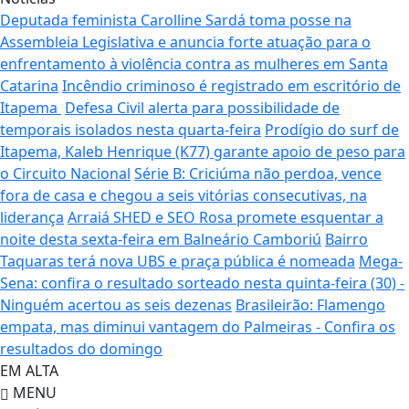
Deputada feminista Carolline Sardá toma posse na
Assembleia Legislativa e anuncia forte atuação para o
enfrentamento à violência contra as mulheres em Santa
Catarina
Incêndio criminoso é registrado em escritório de
Itapema
Defesa Civil alerta para possibilidade de
temporais isolados nesta quarta-feira
Prodígio do surf de
Itapema, Kaleb Henrique (K77) garante apoio de peso para
o Circuito Nacional
Série B: Criciúma não perdoa, vence
fora de casa e chegou a seis vitórias consecutivas, na
liderança
Arraiá SHED e SEO Rosa promete esquentar a
noite desta sexta-feira em Balneário Camboriú
Bairro
Taquaras terá nova UBS e praça pública é nomeada
Mega-
Sena: confira o resultado sorteado nesta quinta-feira (30) -
Ninguém acertou as seis dezenas
Brasileirão: Flamengo
empata, mas diminui vantagem do Palmeiras - Confira os
resultados do domingo
EM ALTA
MENU