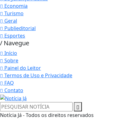
Economia
Turismo
Geral
Publieditorial
Esportes
/ Navegue
Início
Sobre
Painel do Leitor
Termos de Uso e Privacidade
FAQ
Contato
Termos de Uso e Privacidade
Notícia Já - Todos os direitos reservados
Esse site utiliza cookies para melhorar sua
experiência de navegação. Ao continuar o acesso,
entendemos que você concorda com nossos Termos