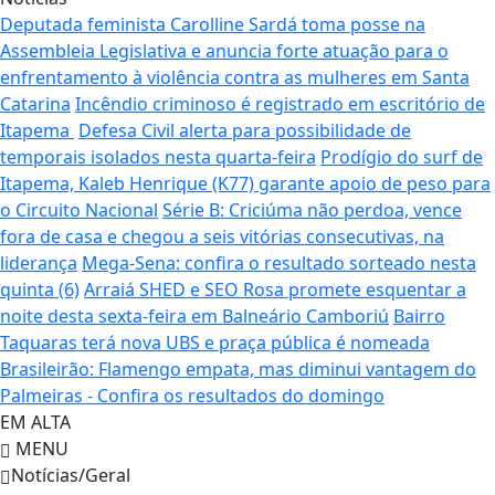
Deputada feminista Carolline Sardá toma posse na
Assembleia Legislativa e anuncia forte atuação para o
enfrentamento à violência contra as mulheres em Santa
Catarina
Incêndio criminoso é registrado em escritório de
Itapema
Defesa Civil alerta para possibilidade de
temporais isolados nesta quarta-feira
Prodígio do surf de
Itapema, Kaleb Henrique (K77) garante apoio de peso para
o Circuito Nacional
Série B: Criciúma não perdoa, vence
fora de casa e chegou a seis vitórias consecutivas, na
liderança
Mega-Sena: confira o resultado sorteado nesta
quinta (6)
Arraiá SHED e SEO Rosa promete esquentar a
noite desta sexta-feira em Balneário Camboriú
Bairro
Taquaras terá nova UBS e praça pública é nomeada
Brasileirão: Flamengo empata, mas diminui vantagem do
Palmeiras - Confira os resultados do domingo
EM ALTA
MENU
Notícias/Geral