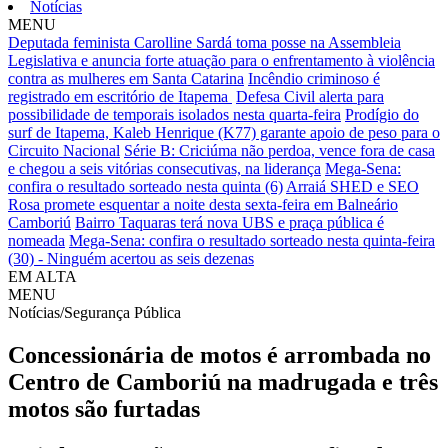
Notícias
MENU
Deputada feminista Carolline Sardá toma posse na Assembleia
Legislativa e anuncia forte atuação para o enfrentamento à violência
contra as mulheres em Santa Catarina
Incêndio criminoso é
registrado em escritório de Itapema
Defesa Civil alerta para
possibilidade de temporais isolados nesta quarta-feira
Prodígio do
surf de Itapema, Kaleb Henrique (K77) garante apoio de peso para o
Circuito Nacional
Série B: Criciúma não perdoa, vence fora de casa
e chegou a seis vitórias consecutivas, na liderança
Mega-Sena:
confira o resultado sorteado nesta quinta (6)
Arraiá SHED e SEO
Rosa promete esquentar a noite desta sexta-feira em Balneário
Camboriú
Bairro Taquaras terá nova UBS e praça pública é
nomeada
Mega-Sena: confira o resultado sorteado nesta quinta-feira
(30) - Ninguém acertou as seis dezenas
EM ALTA
MENU
Notícias/Segurança Pública
Concessionária de motos é arrombada no
Centro de Camboriú na madrugada e três
motos são furtadas