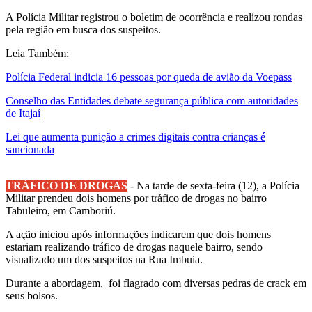
A Polícia Militar registrou o boletim de ocorrência e realizou rondas
pela região em busca dos suspeitos.
Leia Também:
Polícia Federal indicia 16 pessoas por queda de avião da Voepass
Conselho das Entidades debate segurança pública com autoridades
de Itajaí
Lei que aumenta punição a crimes digitais contra crianças é
sancionada
TRÁFICO DE DROGAS
- Na tarde de sexta-feira (12), a Polícia
Militar prendeu dois homens por tráfico de drogas no bairro
Tabuleiro, em Camboriú.
A ação iniciou após informações indicarem que dois homens
estariam realizando tráfico de drogas naquele bairro, sendo
visualizado um dos suspeitos na Rua Imbuia.
Durante a abordagem, foi flagrado com diversas pedras de crack em
seus bolsos.