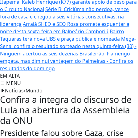
Itapema, Kaleb Henrique (K77) garante apoio de peso para
o Circuito Nacional
Série B: Criciúma não perdoa, vence
fora de casa e chegou a seis vitórias consecutivas, na
liderança
Arraiá SHED e SEO Rosa promete esquentar a
noite desta sexta-feira em Balneário Camboriú
Bairro
Taquaras terá nova UBS e praça pública é nomeada
Mega-
Sena: confira o resultado sorteado nesta quinta-feira (30) -
Ninguém acertou as seis dezenas
Brasileirão: Flamengo
empata, mas diminui vantagem do Palmeiras - Confira os
resultados do domingo
EM ALTA
MENU
Notícias/Mundo
Confira a íntegra do discurso de
Lula na abertura da Assembleia
da ONU
Presidente falou sobre Gaza, crise