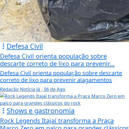
Defesa Civil
Defesa Civil orienta população sobre
descarte correto de lixo para prevenir...
Defesa Civil orienta população sobre descarte
correto de lixo para prevenir alagamentos
Redação Notícia Já
- 06 de Ago
Shows e gastronomia
Rock Legends Itajaí transforma a Praça
Marco Zero em palco para grandes clássicos