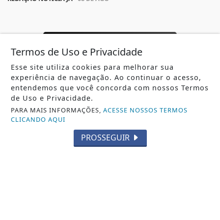
TODAS AS POSTAGENS
Termos de Uso e Privacidade
Esse site utiliza cookies para melhorar sua
experiência de navegação. Ao continuar o acesso,
entendemos que você concorda com nossos Termos
de Uso e Privacidade.
Não possui uma conta?
PARA MAIS INFORMAÇÕES,
ACESSE NOSSOS TERMOS
CLICANDO AQUI
Você pode ler matérias exclusivas, anunciar
PROSSEGUIR
classificados e muito mais!
ASSINE AGORA