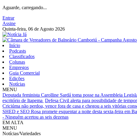
Aguarde, carregando...
Entrar
Assine
Quinta-feira, 06 de Agosto 2026
Início
Podcasts
Classificados
Colunas
Empregos
Guia Comercial
Edições
Notícias
MENU
Deputada feminista Carolline Sardá toma posse na Assembleia Legislat
escritório de Itapema
Defesa Civil alerta para possibilidade de tempora
Criciúma não perdoa, vence fora de casa e chegou a seis vitórias cons
SHED e SEO Rosa promete esquentar a noite desta sexta-feira em B
- Ninguém acertou as seis dezenas
EM ALTA
MENU
Notícias/Variedades