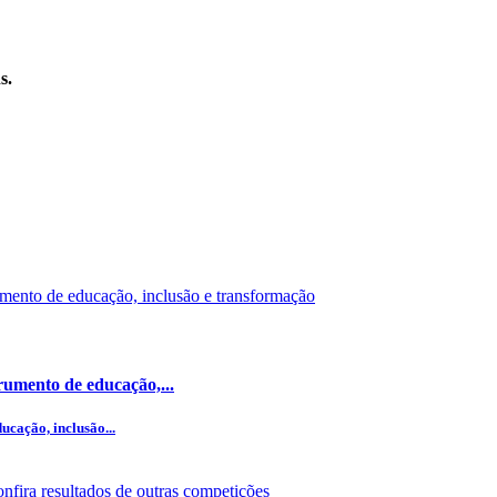
s.
umento de educação,...
cação, inclusão...