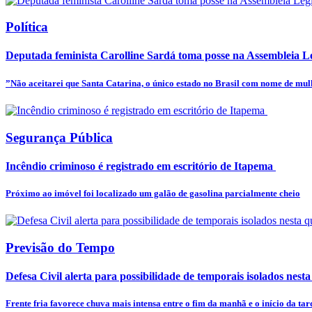
Política
Deputada feminista Carolline Sardá toma posse na Assembleia Leg
”Não aceitarei que Santa Catarina, o único estado no Brasil com nome de mulhe
Segurança Pública
Incêndio criminoso é registrado em escritório de Itapema
Próximo ao imóvel foi localizado um galão de gasolina parcialmente cheio
Previsão do Tempo
Defesa Civil alerta para possibilidade de temporais isolados nesta
Frente fria favorece chuva mais intensa entre o fim da manhã e o início da tar