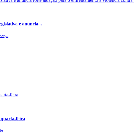
islativa e anuncia...
r,...
 quarta-feira
de