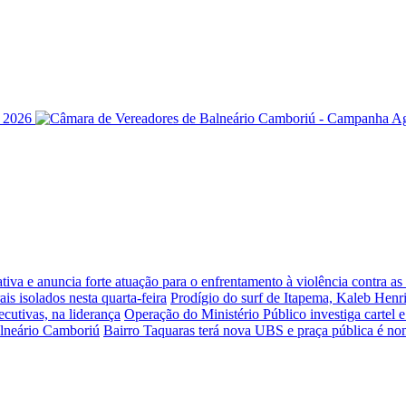
iva e anuncia forte atuação para o enfrentamento à violência contra a
is isolados nesta quarta-feira
Prodígio do surf de Itapema, Kaleb Henr
ecutivas, na liderança
Operação do Ministério Público investiga cartel 
alneário Camboriú
Bairro Taquaras terá nova UBS e praça pública é n