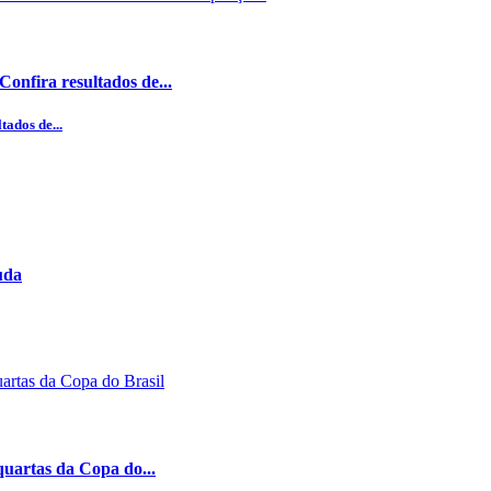
onfira resultados de...
ados de...
uda
quartas da Copa do...