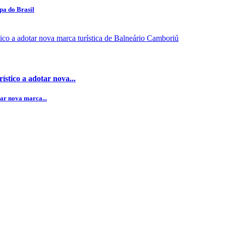
pa do Brasil
stico a adotar nova...
ar nova marca...