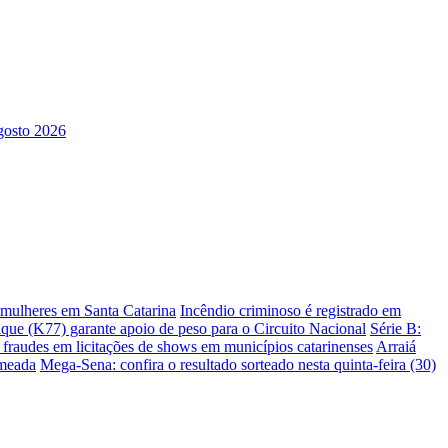
s mulheres em Santa Catarina
Incêndio criminoso é registrado em
ique (K77) garante apoio de peso para o Circuito Nacional
Série B:
e fraudes em licitações de shows em municípios catarinenses
Arraiá
omeada
Mega-Sena: confira o resultado sorteado nesta quinta-feira (30)