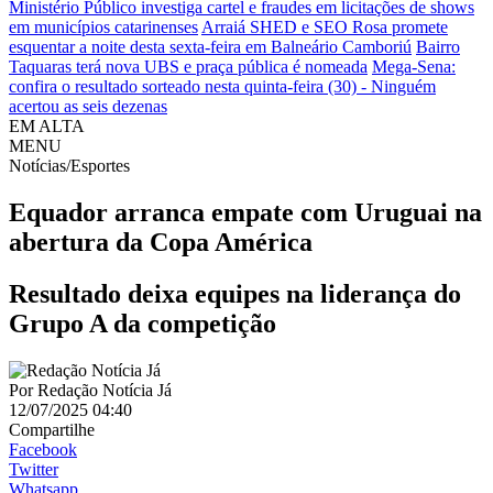
Ministério Público investiga cartel e fraudes em licitações de shows
em municípios catarinenses
Arraiá SHED e SEO Rosa promete
esquentar a noite desta sexta-feira em Balneário Camboriú
Bairro
Taquaras terá nova UBS e praça pública é nomeada
Mega-Sena:
confira o resultado sorteado nesta quinta-feira (30) - Ninguém
acertou as seis dezenas
EM ALTA
MENU
Notícias/Esportes
Equador arranca empate com Uruguai na
abertura da Copa América
Resultado deixa equipes na liderança do
Grupo A da competição
Por
Redação Notícia Já
12/07/2025 04:40
Compartilhe
Facebook
Twitter
Whatsapp