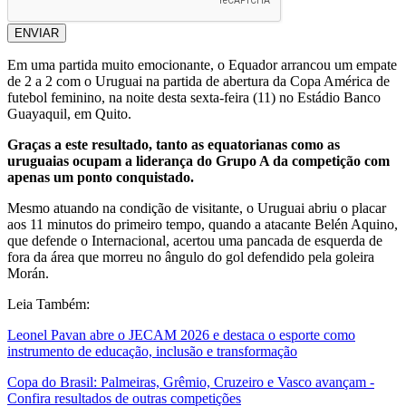
ENVIAR
Em uma partida muito emocionante, o Equador arrancou um empate
de 2 a 2 com o Uruguai na partida de abertura da Copa América de
futebol feminino, na noite desta sexta-feira (11) no Estádio Banco
Guayaquil, em Quito.
Graças a este resultado, tanto as equatorianas como as
uruguaias ocupam a liderança do Grupo A da competição com
apenas um ponto conquistado.
Mesmo atuando na condição de visitante, o Uruguai abriu o placar
aos 11 minutos do primeiro tempo, quando a atacante Belén Aquino,
que defende o Internacional, acertou uma pancada de esquerda de
fora da área que morreu no ângulo do gol defendido pela goleira
Morán.
Leia Também:
Leonel Pavan abre o JECAM 2026 e destaca o esporte como
instrumento de educação, inclusão e transformação
Copa do Brasil: Palmeiras, Grêmio, Cruzeiro e Vasco avançam -
Confira resultados de outras competições