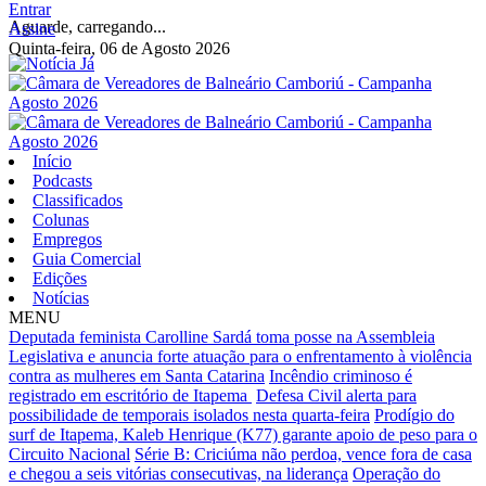
Entrar
Aguarde, carregando...
Assine
Quinta-feira, 06 de Agosto 2026
Início
Podcasts
Classificados
Colunas
Empregos
Guia Comercial
Edições
Notícias
MENU
Deputada feminista Carolline Sardá toma posse na Assembleia
Legislativa e anuncia forte atuação para o enfrentamento à violência
contra as mulheres em Santa Catarina
Incêndio criminoso é
registrado em escritório de Itapema
Defesa Civil alerta para
possibilidade de temporais isolados nesta quarta-feira
Prodígio do
surf de Itapema, Kaleb Henrique (K77) garante apoio de peso para o
Circuito Nacional
Série B: Criciúma não perdoa, vence fora de casa
e chegou a seis vitórias consecutivas, na liderança
Operação do