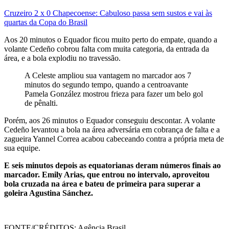
Cruzeiro 2 x 0 Chapecoense: Cabuloso passa sem sustos e vai às
quartas da Copa do Brasil
Aos 20 minutos o Equador ficou muito perto do empate, quando a
volante Cedeño cobrou falta com muita categoria, da entrada da
área, e a bola explodiu no travessão.
A Celeste ampliou sua vantagem no marcador aos 7
minutos do segundo tempo, quando a centroavante
Pamela González mostrou frieza para fazer um belo gol
de pênalti.
Porém, aos 26 minutos o Equador conseguiu descontar. A volante
Cedeño levantou a bola na área adversária em cobrança de falta e a
zagueira Yannel Correa acabou cabeceando contra a própria meta de
sua equipe.
E seis minutos depois as equatorianas deram números finais ao
marcador. Emily Arias, que entrou no intervalo, aproveitou
bola cruzada na área e bateu de primeira para superar a
goleira Agustina Sánchez.
FONTE/CRÉDITOS:
Agência Brasil