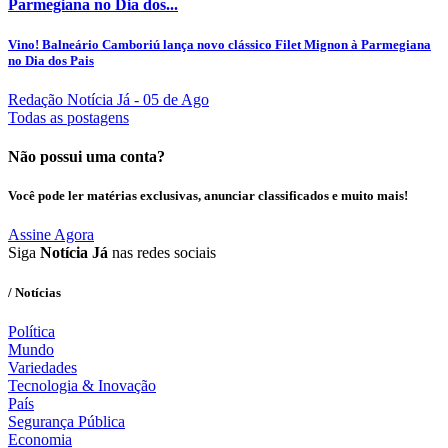
Parmegiana no Dia dos...
Vino! Balneário Camboriú lança novo clássico Filet Mignon à Parmegiana
no Dia dos Pais
Redação Notícia Já
- 05 de Ago
Todas as postagens
Não possui uma conta?
Você pode ler matérias exclusivas, anunciar classificados e muito mais!
Assine Agora
Siga
Notícia Já
nas redes sociais
/ Notícias
Política
Mundo
Variedades
Tecnologia & Inovação
País
Segurança Pública
Economia