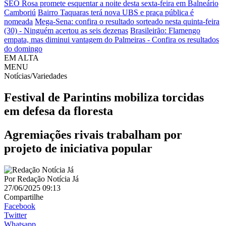
SEO Rosa promete esquentar a noite desta sexta-feira em Balneário
Camboriú
Bairro Taquaras terá nova UBS e praça pública é
nomeada
Mega-Sena: confira o resultado sorteado nesta quinta-feira
(30) - Ninguém acertou as seis dezenas
Brasileirão: Flamengo
empata, mas diminui vantagem do Palmeiras - Confira os resultados
do domingo
EM ALTA
MENU
Notícias/Variedades
Festival de Parintins mobiliza torcidas
em defesa da floresta
Agremiações rivais trabalham por
projeto de iniciativa popular
Por
Redação Notícia Já
27/06/2025 09:13
Compartilhe
Facebook
Twitter
Whatsapp