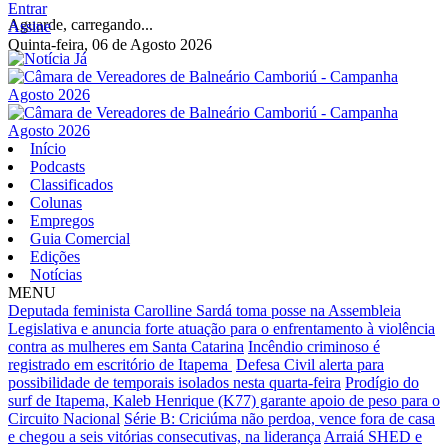
Entrar
Aguarde, carregando...
Assine
Quinta-feira, 06 de Agosto 2026
Início
Podcasts
Classificados
Colunas
Empregos
Guia Comercial
Edições
Notícias
MENU
Deputada feminista Carolline Sardá toma posse na Assembleia
Legislativa e anuncia forte atuação para o enfrentamento à violência
contra as mulheres em Santa Catarina
Incêndio criminoso é
registrado em escritório de Itapema
Defesa Civil alerta para
possibilidade de temporais isolados nesta quarta-feira
Prodígio do
surf de Itapema, Kaleb Henrique (K77) garante apoio de peso para o
Circuito Nacional
Série B: Criciúma não perdoa, vence fora de casa
e chegou a seis vitórias consecutivas, na liderança
Arraiá SHED e