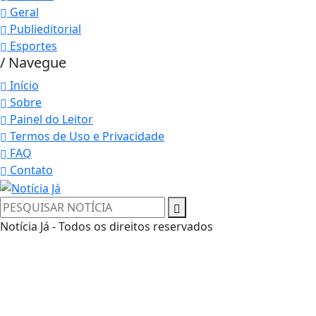
Geral
Publieditorial
Esportes
/ Navegue
Início
Sobre
Painel do Leitor
Termos de Uso e Privacidade
FAQ
Contato
Termos de Uso e Privacidade
Notícia Já - Todos os direitos reservados
Esse site utiliza cookies para melhorar sua
experiência de navegação. Ao continuar o acesso,
entendemos que você concorda com nossos Termos
de Uso e Privacidade.
PARA MAIS INFORMAÇÕES,
ACESSE NOSSOS TERMOS
CLICANDO AQUI