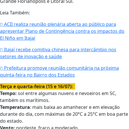
Grande Florianópolis e Litoral Sul.
Leia Também:
ACII realiza reunião plenária aberta ao público para
apresentar Plano de Contingência contra os impactos do
El Niño em Itajaí
Itajaí recebe comitiva chinesa para intercâmbio nos
setores de inovação e saúde
Prefeitura promove reunião comunitária na próxima
quinta-feira no Bairro dos Estados
Terça e quarta-feira (15 e 16/07):
Tempo:
sol entre algumas nuvens e nevoeiros em SC,
também os marítimos.
Temperatura
: mais baixa ao amanhecer e em elevação
durante do dia, com máximas de 20°C a 25°C em boa parte
do estado.
Vento:
nordeste, fraco a moderado.