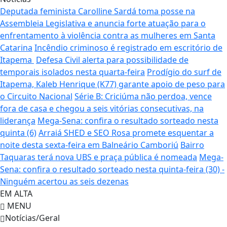
Deputada feminista Carolline Sardá toma posse na
Assembleia Legislativa e anuncia forte atuação para o
enfrentamento à violência contra as mulheres em Santa
Catarina
Incêndio criminoso é registrado em escritório de
Itapema
Defesa Civil alerta para possibilidade de
temporais isolados nesta quarta-feira
Prodígio do surf de
Itapema, Kaleb Henrique (K77) garante apoio de peso para
o Circuito Nacional
Série B: Criciúma não perdoa, vence
fora de casa e chegou a seis vitórias consecutivas, na
liderança
Mega-Sena: confira o resultado sorteado nesta
quinta (6)
Arraiá SHED e SEO Rosa promete esquentar a
noite desta sexta-feira em Balneário Camboriú
Bairro
Taquaras terá nova UBS e praça pública é nomeada
Mega-
Sena: confira o resultado sorteado nesta quinta-feira (30) -
Ninguém acertou as seis dezenas
EM ALTA
MENU
Notícias/Geral