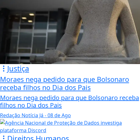
Justiça
Moraes nega pedido para que Bolsonaro
receba filhos no Dia dos Pais
Moraes nega pedido para que Bolsonaro receba
filhos no Dia dos Pais
Redação Notícia Já
- 08 de Ago
Direitos Humanos