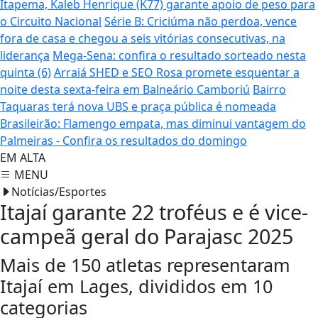
Itapema, Kaleb Henrique (K77) garante apoio de peso para
o Circuito Nacional
Série B: Criciúma não perdoa, vence
fora de casa e chegou a seis vitórias consecutivas, na
liderança
Mega-Sena: confira o resultado sorteado nesta
quinta (6)
Arraiá SHED e SEO Rosa promete esquentar a
noite desta sexta-feira em Balneário Camboriú
Bairro
Taquaras terá nova UBS e praça pública é nomeada
Brasileirão: Flamengo empata, mas diminui vantagem do
Palmeiras - Confira os resultados do domingo
EM ALTA
MENU
Notícias/Esportes
Itajaí garante 22 troféus e é vice-
campeã geral do Parajasc 2025
Mais de 150 atletas representaram
Itajaí em Lages, divididos em 10
categorias