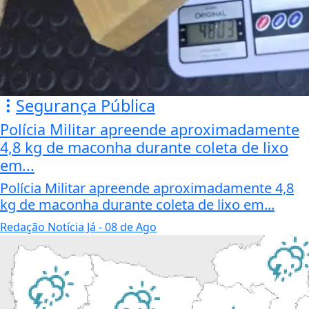
Segurança Pública
Polícia Militar apreende aproximadamente
4,8 kg de maconha durante coleta de lixo
em...
Polícia Militar apreende aproximadamente 4,8
kg de maconha durante coleta de lixo em...
Redação Notícia Já
- 08 de Ago