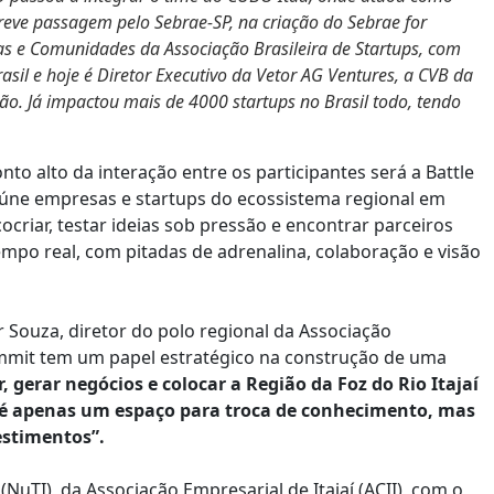
ve passagem pelo Sebrae-SP, na criação do Sebrae for
as e Comunidades da Associação Brasileira de Startups, com
sil e hoje é Diretor Executivo da Vetor AG Ventures, a CVB da
ção. Já impactou mais de 4000 startups no Brasil todo, tendo
nto alto da interação entre os participantes será a Battle
eúne empresas e startups do ecossistema regional em
ocriar, testar ideias sob pressão e encontrar parceiros
empo real, com pitadas de adrenalina, colaboração e visão
 Souza, diretor do polo regional da Associação
Summit tem um papel estratégico na construção de uma
 gerar negócios e colocar a Região da Foz do Rio Itajaí
 é apenas um espaço para troca de conhecimento, mas
estimentos”.
NuTI), da Associação Empresarial de Itajaí (ACII), com o