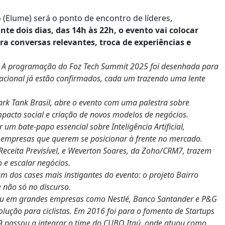
 (Elume) será o ponto de encontro de líderes,
nte dois dias, das 14h às 22h, o evento vai colocar
a conversas relevantes, troca de experiências e
-
A programação do Foz Tech Summit 2025 foi desenhada para
nacional já estão confirmados, cada um trazendo uma lente
hark Tank Brasil, abre o evento com uma palestra sobre
cto social e criação de novos modelos de negócios.
r um bate-papo essencial sobre Inteligência Artificial,
 empresas que querem se posicionar à frente no mercado.
Receita Previsível, e Weverton Soares, da Zoho/CRM7, trazem
 e escalar negócios.
um dos cases mais instigantes do evento: o projeto Bairro
 não só no discurso.
hou em grandes empresas como Nestlé, Banco Santander e P&G
lução para ciclistas. Em 2016 foi para o fomento de Startups
9 passou a integrar o time do CUBO Itaú, onde atuou como