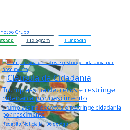
tsapp
Telegram
LinkedIn
Cláusula da Cidadania
Trump assina decretos e restringe
cidadania por nascimento
Trump assina decretos e restringe cidadania
por nascimento
Redação Notícia Já
- 06 de Ago