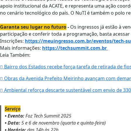
apoio institucional da ACATE, e representa uma ação coord
no cenário tecnológico do país. O NuTI é também o polo reg
Garanta seu lugar no futuro
-
Os ingressos já estão à ven
participação e conferir toda a programação, basta acessar 
Inscrições:
https://meuingresso.com.br/eventos/tech-s
Mais informações:
https://techsummit.com.br
Leia Também:
Bairro dos Estados recebe força-tarefa de retirada de fio
Obras da Avenida Prefeito Meirinho avançam com demar
Ambiental reforça descarte sustentável com envio de 330 q
Serviço
• Evento:
Foz Tech Summit 2025
• Data:
5 e 6 de novembro (quarta e quinta-feira)
• Horário:
das 14h às 22h