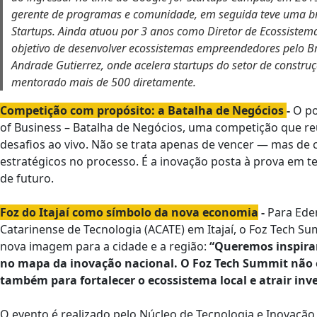
gerente de programas e comunidade, em seguida teve uma bre
Startups. Ainda atuou por 3 anos como Diretor de Ecossistem
objetivo de desenvolver ecossistemas empreendedores pelo Bra
Andrade Gutierrez, onde acelera startups do setor de constru
mentorado mais de 500 diretamente.
Competição com propósito: a Batalha de Negócios
-
O po
of Business – Batalha de Negócios, uma competição que r
desafios ao vivo. Não se trata apenas de vencer — mas de c
estratégicos no processo. É a inovação posta à prova em t
de futuro.
Foz do Itajaí como símbolo da nova economia
-
Para Eder
Catarinense de Tecnologia (ACATE) em Itajaí, o Foz Tech 
nova imagem para a cidade e a região:
“Queremos inspirar,
no mapa da inovação nacional. O Foz Tech Summit não
também para fortalecer o ecossistema local e atrair inv
O evento é realizado pelo Núcleo de Tecnologia e Inovação (