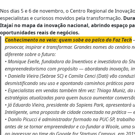
Nos dias 5 e 6 de novembro, o Centro Regional de Inovação
especialistas e curiosos movidos pela transformação.
Dura
Itajaí no mapa da inovação nacional, abrindo espaço par
oportunidades reais de negócios.
Conhecimento na veia: quem sobe ao palco do Foz Tech
provocar, inspirar e transformar. Grandes nomes do cenário 
diferente sobre o futuro:
• Monique Evelle, fundadora da Inventivos e investidora do S
empreendedorismo com propósito — abordando inovação, impa
• Daniella Vieira (Sebrae SC) e Camila Cenci (Dati) vão conduzi
desmistificando seu uso e apontando caminhos práticos para
• Especialistas em vendas também têm vez: Thiago Muniz, da 
estratégias atualizadas para quem busca aumentar conversão
• Já Eduardo Vieira, presidente do Sapiens Park, apresentará 
Inteligente, uma proposta de cidade conectada na prática — e
• Danilo Picucci é administrador formado na PUC-SP, trabal
antes de se tornar empreendedor e co-fundar a Woole, uma so
ao ingressar no time do Google for Startups Campus, em 201