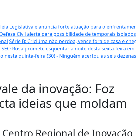
ia Legislativa e anuncia forte atuação para o enfrentamen
Defesa Civil alerta para possibilidade de temporais isolados
onal
Série B: Criciúma não perdoa, vence fora de casa e cheg
 SEO Rosa promete esquentar a noite desta sexta-feira em
o nesta quinta-feira (30) - Ninguém acertou as seis dezena
vale da inovação: Foz
cta ideias que moldam
o Centro Regional de Inovação