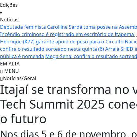
Edições
Notícias
Deputada feminista Carolline Sardá toma posse na Assemble
Incêndio criminoso é registrado em escritório de Itapema
Henrique (K77) garante apoio de peso para o Circuito Naci
confira o resultado sorteado nesta quinta (6)
Arraiá SHED e
pública é nomeada
Mega-Sena: confira o resultado sortead
EM ALTA
MENU
Notícias/Geral
Itajaí se transforma no 
Tech Summit 2025 cone
o futuro
Nos dias 5 e 6 de novembro, 