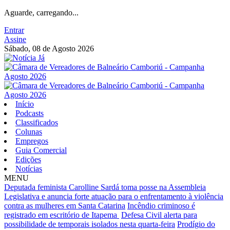
Aguarde, carregando...
Entrar
Assine
Sábado, 08 de Agosto 2026
Início
Podcasts
Classificados
Colunas
Empregos
Guia Comercial
Edições
Notícias
MENU
Deputada feminista Carolline Sardá toma posse na Assembleia
Legislativa e anuncia forte atuação para o enfrentamento à violência
contra as mulheres em Santa Catarina
Incêndio criminoso é
registrado em escritório de Itapema
Defesa Civil alerta para
possibilidade de temporais isolados nesta quarta-feira
Prodígio do