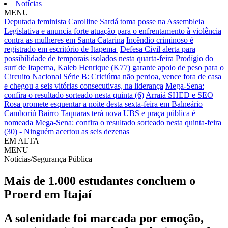
Notícias
MENU
Deputada feminista Carolline Sardá toma posse na Assembleia
Legislativa e anuncia forte atuação para o enfrentamento à violência
contra as mulheres em Santa Catarina
Incêndio criminoso é
registrado em escritório de Itapema
Defesa Civil alerta para
possibilidade de temporais isolados nesta quarta-feira
Prodígio do
surf de Itapema, Kaleb Henrique (K77) garante apoio de peso para o
Circuito Nacional
Série B: Criciúma não perdoa, vence fora de casa
e chegou a seis vitórias consecutivas, na liderança
Mega-Sena:
confira o resultado sorteado nesta quinta (6)
Arraiá SHED e SEO
Rosa promete esquentar a noite desta sexta-feira em Balneário
Camboriú
Bairro Taquaras terá nova UBS e praça pública é
nomeada
Mega-Sena: confira o resultado sorteado nesta quinta-feira
(30) - Ninguém acertou as seis dezenas
EM ALTA
MENU
Notícias/Segurança Pública
Mais de 1.000 estudantes concluem o
Proerd em Itajaí
A solenidade foi marcada por emoção,