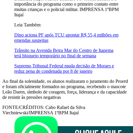
importância do programa como o primeiro contato entre
muitas crianças e o policial militar. IMPRENSA 1ºBPM
Itajaí
Leia Também:
Dino aciona PF após TCU apontar R$ 55,4 milhões em
emendas suspeitas
Trânsito na Avenida Beira Mar do Centro de Itapema
terá bloqueio temporário no final de semana
Supremo Tribunal Federal muda decisão de Moraes e
reduz pena de condenada por 8 de janeiro
Ao final da solenidade, os alunos realizaram o juramento do Proerd
e foram oficialmente formados no programa, recebendo o mascote
Leão Daren, símbolo de coragem, força, liderança e da capacidade
de resistir às pressões negativas
FONTE/CRÉDITOS:
Cabo Rafael da Silva
Viechniewski/IMPRENSA 1ºBPM Itajaí