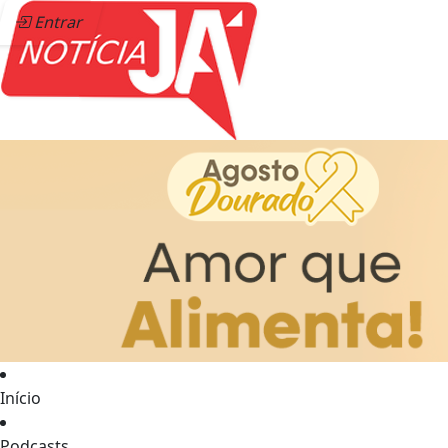
Entrar
Início
Podcasts