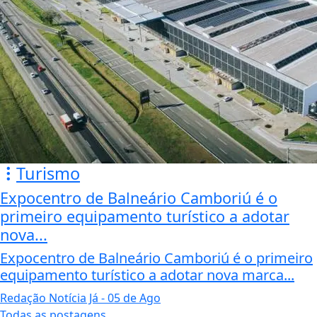
Turismo
Expocentro de Balneário Camboriú é o
primeiro equipamento turístico a adotar
nova...
Expocentro de Balneário Camboriú é o primeiro
equipamento turístico a adotar nova marca...
Redação Notícia Já
- 05 de Ago
Todas as postagens