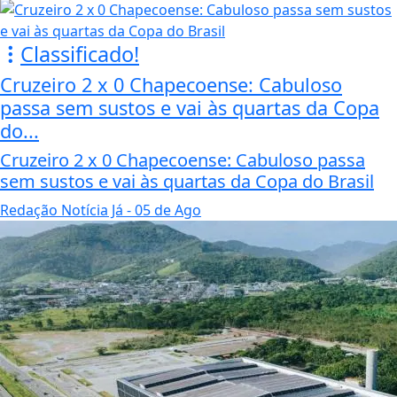
Classificado!
Cruzeiro 2 x 0 Chapecoense: Cabuloso
passa sem sustos e vai às quartas da Copa
do...
Cruzeiro 2 x 0 Chapecoense: Cabuloso passa
sem sustos e vai às quartas da Copa do Brasil
Redação Notícia Já
- 05 de Ago