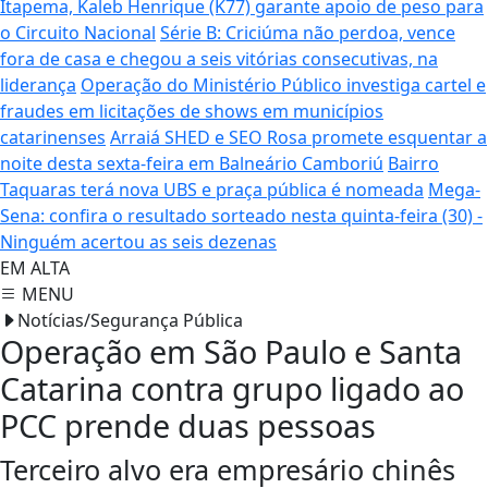
Itapema, Kaleb Henrique (K77) garante apoio de peso para
o Circuito Nacional
Série B: Criciúma não perdoa, vence
fora de casa e chegou a seis vitórias consecutivas, na
liderança
Operação do Ministério Público investiga cartel e
fraudes em licitações de shows em municípios
catarinenses
Arraiá SHED e SEO Rosa promete esquentar a
noite desta sexta-feira em Balneário Camboriú
Bairro
Taquaras terá nova UBS e praça pública é nomeada
Mega-
Sena: confira o resultado sorteado nesta quinta-feira (30) -
Ninguém acertou as seis dezenas
EM ALTA
MENU
Notícias/Segurança Pública
Operação em São Paulo e Santa
Catarina contra grupo ligado ao
PCC prende duas pessoas
Terceiro alvo era empresário chinês