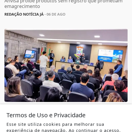
Anvisa proíbe produtos sem registro que prometiam
emagrecimento
REDAÇÃO NOTÍCIA JÁ
- 06 DE AGO
TURISMO
Camboriú entrega Plano Municipal de
Termos de Uso e Privacidade
Turismo e define estratégias para fortalecer
Esse site utiliza cookies para melhorar sua
o...
experiência de navegação. Ao continuar o acesso,