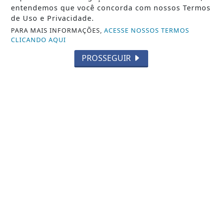
Camboriú entrega Plano Municipal de Turismo e define
entendemos que você concorda com nossos Termos
estratégias para fortalecer o...
de Uso e Privacidade.
PARA MAIS INFORMAÇÕES,
ACESSE NOSSOS TERMOS
REDAÇÃO NOTÍCIA JÁ
- 06 DE AGO
CLICANDO AQUI
PROSSEGUIR
TODAS AS POSTAGENS
Não possui uma conta?
Você pode ler matérias exclusivas, anunciar
classificados e muito mais!
ASSINE AGORA