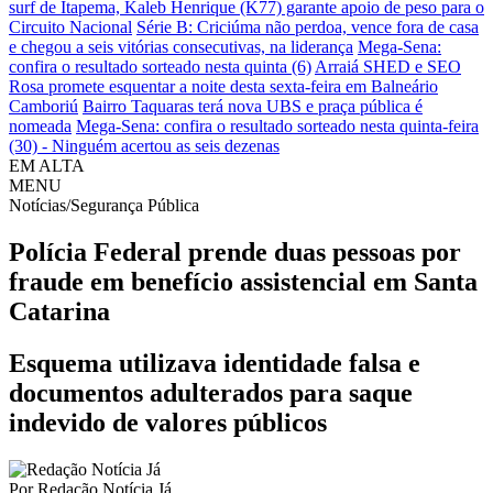
surf de Itapema, Kaleb Henrique (K77) garante apoio de peso para o
Circuito Nacional
Série B: Criciúma não perdoa, vence fora de casa
e chegou a seis vitórias consecutivas, na liderança
Mega-Sena:
confira o resultado sorteado nesta quinta (6)
Arraiá SHED e SEO
Rosa promete esquentar a noite desta sexta-feira em Balneário
Camboriú
Bairro Taquaras terá nova UBS e praça pública é
nomeada
Mega-Sena: confira o resultado sorteado nesta quinta-feira
(30) - Ninguém acertou as seis dezenas
EM ALTA
MENU
Notícias/Segurança Pública
Polícia Federal prende duas pessoas por
fraude em benefício assistencial em Santa
Catarina
Esquema utilizava identidade falsa e
documentos adulterados para saque
indevido de valores públicos
Por
Redação Notícia Já