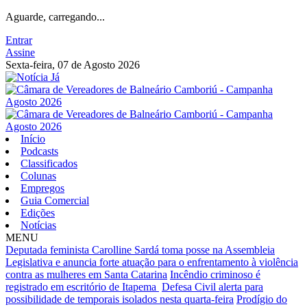
Aguarde, carregando...
Entrar
Assine
Sexta-feira, 07 de Agosto 2026
Início
Podcasts
Classificados
Colunas
Empregos
Guia Comercial
Edições
Notícias
MENU
Deputada feminista Carolline Sardá toma posse na Assembleia
Legislativa e anuncia forte atuação para o enfrentamento à violência
contra as mulheres em Santa Catarina
Incêndio criminoso é
registrado em escritório de Itapema
Defesa Civil alerta para
possibilidade de temporais isolados nesta quarta-feira
Prodígio do