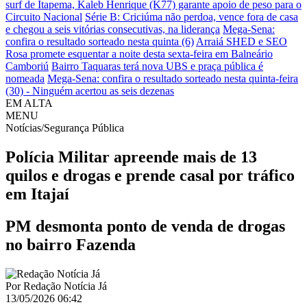
surf de Itapema, Kaleb Henrique (K77) garante apoio de peso para o
Circuito Nacional
Série B: Criciúma não perdoa, vence fora de casa
e chegou a seis vitórias consecutivas, na liderança
Mega-Sena:
confira o resultado sorteado nesta quinta (6)
Arraiá SHED e SEO
Rosa promete esquentar a noite desta sexta-feira em Balneário
Camboriú
Bairro Taquaras terá nova UBS e praça pública é
nomeada
Mega-Sena: confira o resultado sorteado nesta quinta-feira
(30) - Ninguém acertou as seis dezenas
EM ALTA
MENU
Notícias/Segurança Pública
Polícia Militar apreende mais de 13
quilos e drogas e prende casal por tráfico
em Itajaí
PM desmonta ponto de venda de drogas
no bairro Fazenda
Por
Redação Notícia Já
13/05/2026 06:42