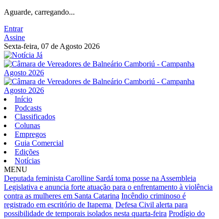
Aguarde, carregando...
Entrar
Assine
Sexta-feira, 07 de Agosto 2026
Início
Podcasts
Classificados
Colunas
Empregos
Guia Comercial
Edições
Notícias
MENU
Deputada feminista Carolline Sardá toma posse na Assembleia
Legislativa e anuncia forte atuação para o enfrentamento à violência
contra as mulheres em Santa Catarina
Incêndio criminoso é
registrado em escritório de Itapema
Defesa Civil alerta para
possibilidade de temporais isolados nesta quarta-feira
Prodígio do