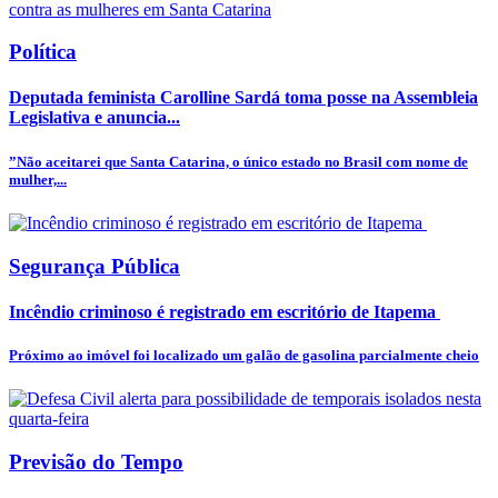
Política
Deputada feminista Carolline Sardá toma posse na Assembleia
Legislativa e anuncia...
”Não aceitarei que Santa Catarina, o único estado no Brasil com nome de
mulher,...
Segurança Pública
Incêndio criminoso é registrado em escritório de Itapema
Próximo ao imóvel foi localizado um galão de gasolina parcialmente cheio
Previsão do Tempo