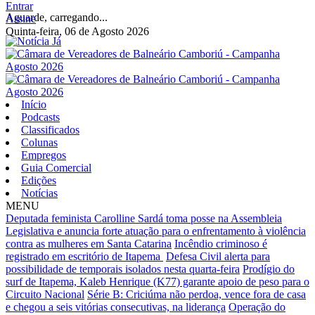
Entrar
Aguarde, carregando...
Assine
Quinta-feira, 06 de Agosto 2026
Início
Podcasts
Classificados
Colunas
Empregos
Guia Comercial
Edições
Notícias
MENU
Deputada feminista Carolline Sardá toma posse na Assembleia
Legislativa e anuncia forte atuação para o enfrentamento à violência
contra as mulheres em Santa Catarina
Incêndio criminoso é
registrado em escritório de Itapema
Defesa Civil alerta para
possibilidade de temporais isolados nesta quarta-feira
Prodígio do
surf de Itapema, Kaleb Henrique (K77) garante apoio de peso para o
Circuito Nacional
Série B: Criciúma não perdoa, vence fora de casa
e chegou a seis vitórias consecutivas, na liderança
Operação do