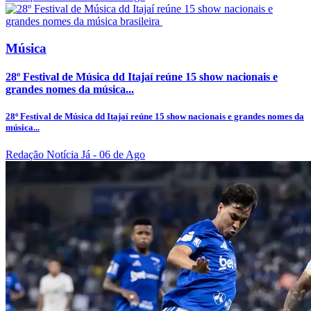
Música
28º Festival de Música dd Itajaí reúne 15 show nacionais e
grandes nomes da música...
28º Festival de Música dd Itajaí reúne 15 show nacionais e grandes nomes da
música...
Redação Notícia Já
- 06 de Ago