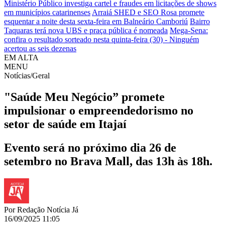
Ministério Público investiga cartel e fraudes em licitações de shows
em municípios catarinenses
Arraiá SHED e SEO Rosa promete
esquentar a noite desta sexta-feira em Balneário Camboriú
Bairro
Taquaras terá nova UBS e praça pública é nomeada
Mega-Sena:
confira o resultado sorteado nesta quinta-feira (30) - Ninguém
acertou as seis dezenas
EM ALTA
MENU
Notícias/Geral
"Saúde Meu Negócio” promete
impulsionar o empreendedorismo no
setor de saúde em Itajaí
Evento será no próximo dia 26 de
setembro no Brava Mall, das 13h às 18h.
Por
Redação Notícia Já
16/09/2025 11:05