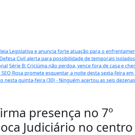
ia Legislativa e anuncia forte atuação para o enfrentamen
Defesa Civil alerta para possibilidade de temporais isolados
onal
Série B: Criciúma não perdoa, vence fora de casa e cheg
 SEO Rosa promete esquentar a noite desta sexta-feira em
o nesta quinta-feira (30) - Ninguém acertou as seis dezena
irma presença no 7º
ca Judiciário no centro