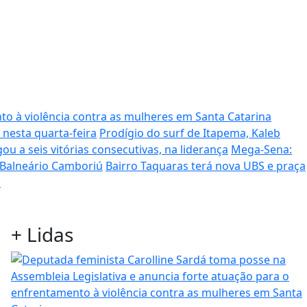
to à violência contra as mulheres em Santa Catarina
 nesta quarta-feira
Prodígio do surf de Itapema, Kaleb
ou a seis vitórias consecutivas, na liderança
Mega-Sena:
 Balneário Camboriú
Bairro Taquaras terá nova UBS e praça
s
+
Lidas