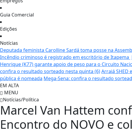
Empregos
Guia Comercial
Edições
Notícias
Deputada feminista Carolline Sardá toma posse na Assemble
Incêndio criminoso é registrado em escritório de Itapema
Henrique (K77) garante apoio de peso para o Circuito Naci
confira o resultado sorteado nesta quinta (6)
Arraiá SHED e
pública é nomeada
Mega-Sena: confira o resultado sortead
EM ALTA
MENU
Notícias/Política
Marcel Van Hattem conf
Encontro do NOVO e colo