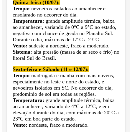
Quinta-feira (10/07):
Tempo:
nevoeiros isolados ao amanhecer e
ensolarado no decorrer do dia.
Temperatura:
grande amplitude térmica, baixa
ao amanhecer, variando de 0°C a 9°C no estado,
negativa com chance de geada no Planalto Sul.
Durante o dia, máximas de 17°C a 23°C.
Vento:
sudeste a nordeste, fraco a moderado.
Sistema:
alta pressão (massa de ar seco e frio) no
litoral Sul do Brasil.
Sexta-feira e Sábado (11 e 12/07):
Tempo:
madrugada e manhã com mais nuvens,
especialmente no leste e norte do estado, e
nevoeiros isolados em SC. No decorrer do dia,
predomínio de sol em todas as regiões.
Temperatura:
grande amplitude térmica, baixa
ao amanhecer, variando de 4°C a 12°C, e em
elevação durante do dia, com máximas de 20°C a
23°C em boa parte do estado.
Vento:
nordeste, fraco a moderado.