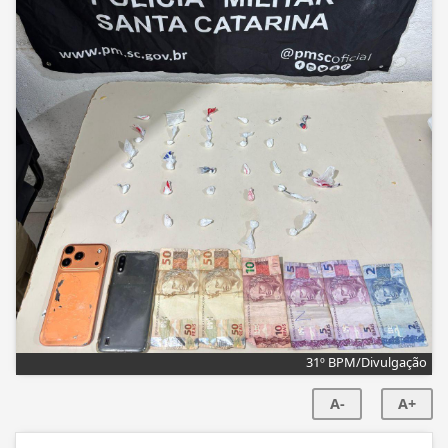
31º BPM/Divulgação
A-
A+