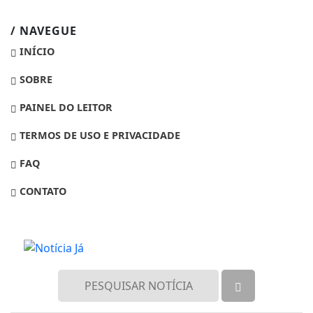
/ NAVEGUE
INÍCIO
SOBRE
PAINEL DO LEITOR
TERMOS DE USO E PRIVACIDADE
FAQ
CONTATO
Termos de Uso e Privacidade
Esse site utiliza cookies para melhorar sua
experiência de navegação. Ao continuar o acesso,
entendemos que você concorda com nossos Termos
de Uso e Privacidade.
PARA MAIS INFORMAÇÕES,
ACESSE NOSSOS TERMOS
CLICANDO AQUI