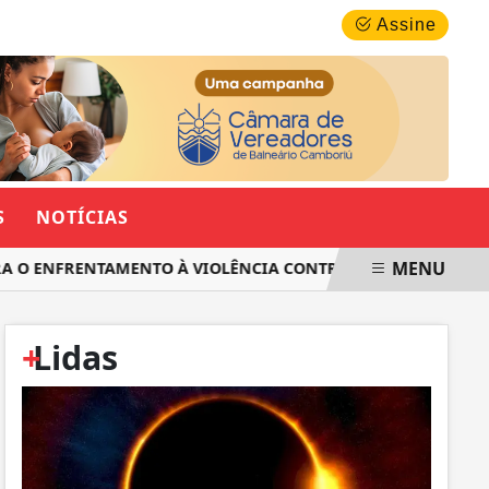
SÁBADO, 08 DE AGOSTO 2026
Assine
S
NOTÍCIAS
MENU
O ENFRENTAMENTO À VIOLÊNCIA CONTRA AS MULHERES EM SA
+
Lidas