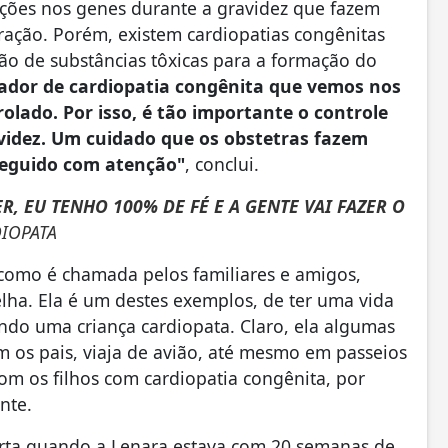
ações nos genes durante a gravidez que fazem
ação. Porém, existem cardiopatias congênitas
o de substâncias tôxicas para a formação do
sador de cardiopatia congênita que vemos nos
olado. Por isso, é tão importante o controle
avidez. Um cuidado que os obstetras fazem
seguido com atenção"
, conclui.
R, EU TENHO 100% DE FÉ E A GENTE VAI FAZER O
IOPATA
, como é chamada pelos familiares e amigos,
lha. Ela é um destes exemplos, de ter uma vida
do uma criança cardiopata. Claro, ela algumas
om os pais, viaja de avião, até mesmo em passeios
om os filhos com cardiopatia congênita, por
ente.
berta quando a Lenara estava com 20 semanas de