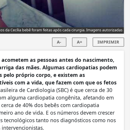
otos da Cecília bebê foram feitas após cada cirurgia. Imagens autorizadas
A-
A+
IMPRIMIR
e acometem as pessoas antes do nascimento,
barriga das mães. Algumas cardiopatias podem
s pelo próprio corpo, e existem as
tíveis com a vida, que fazem com que os fetos
sileira de Cardiologia (SBC) é que cerca de 30
 com alguma cardiopatia congênita, afetando em
, cerca de 40% dos bebês com cardiopatia
imeiro ano de vida. E os números devem crescer
s tecnológicos tanto nos diagnósticos como nos
intervencionistas.