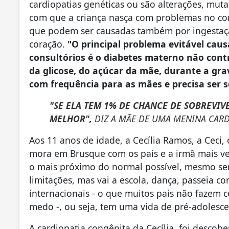
cardiopatias genéticas ou são alterações, mut
com que a criança nasça com problemas no cor
que podem ser causadas também por ingestaçã
coração.
"O principal problema evitável cau
consultórios é o diabetes materno não contr
da glicose, do açúcar da mãe, durante a gr
com frequência para as mães e precisa ser 
"SE ELA TEM 1% DE CHANCE DE SOBREVIVE
MELHOR",
DIZ A MÃE DE UMA MENINA CARD
Aos 11 anos de idade, a Cecília Ramos, a Ceci
mora em Brusque com os pais e a irmã mais ve
o mais próximo do normal possível, mesmo sen
limitações, mas vai a escola, dança, passeia c
internacionais - o que muitos pais não fazem c
medo -, ou seja, tem uma vida de pré-adolesc
A cardiopatia congênita da Cecília, foi desco