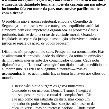
e guardiã da dignidade humana, hoje ela carrega um paradoxo
incômodo: fala em nome da paz, mas convive pacificamente
com a tirania.
O problema não é apenas estrutural, embora o Conselho de
Segurança — com seus vetos estratégicos e equilíbrios artificiais —
simbolize bem essa impotência organizada. O problema é mais
profundo: trata-se de uma
crise de vontade moral
. Quando a
legalidade se separa da justiça, a instituição sobrevive; quando a
justiça se separa da ação, os povos padecem.
Ditaduras não prosperam no caos. Prosperam na normalidade. Elas
se alimentam da previsibilidade do silêncio, da rotina da omissão e
da linguagem anestesiante dos comunicados oficiais. Cada nota
diplomática que “lamenta” sem agir é um tijolo a mais no edifício do
autoritarismo. A ONU não legitima ditaduras — mas as
acompanha
. E, ao acompanhá-las, as torna habitáveis aos olhos do
mundo.
É nesse vácuo que surgem os gestos unilaterais.
Concorde-se ou não com Donald Trump, é inegável
que sua postura rompe o ritual da complacência. Ele
age não como um estadista idealista, mas como um
operador do poder bruto. Suas sanções não nascem da
ética universal, mas do interesse nacional. Ainda assim,