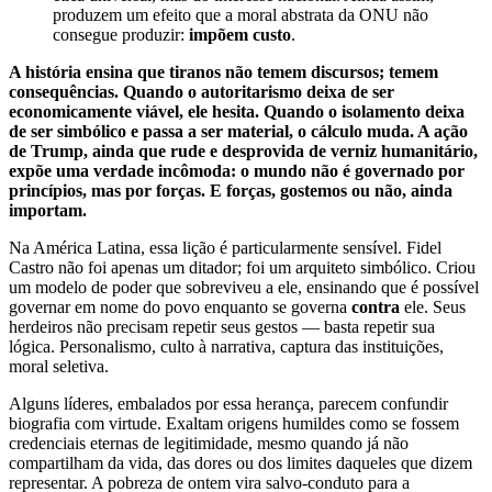
produzem um efeito que a moral abstrata da ONU não
consegue produzir:
impõem custo
.
A história ensina que tiranos não temem discursos; temem
consequências. Quando o autoritarismo deixa de ser
economicamente viável, ele hesita. Quando o isolamento deixa
de ser simbólico e passa a ser material, o cálculo muda. A ação
de Trump, ainda que rude e desprovida de verniz humanitário,
expõe uma verdade incômoda: o mundo não é governado por
princípios, mas por forças. E forças, gostemos ou não, ainda
importam.
Na América Latina, essa lição é particularmente sensível. Fidel
Castro não foi apenas um ditador; foi um arquiteto simbólico. Criou
um modelo de poder que sobreviveu a ele, ensinando que é possível
governar em nome do povo enquanto se governa
contra
ele. Seus
herdeiros não precisam repetir seus gestos — basta repetir sua
lógica. Personalismo, culto à narrativa, captura das instituições,
moral seletiva.
Alguns líderes, embalados por essa herança, parecem confundir
biografia com virtude. Exaltam origens humildes como se fossem
credenciais eternas de legitimidade, mesmo quando já não
compartilham da vida, das dores ou dos limites daqueles que dizem
representar. A pobreza de ontem vira salvo-conduto para a