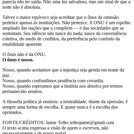
parecia não ter saída. Não uma luz salvadora, mas um sinal de que a
noite não é absoluta.
Talvez o maior equívoco seja acreditar que o ônus da omissão
pertence apenas às instituições. Não pertence. A ONU é um espelho
ampliado das nações que a compõem — e das sociedades que as
sustentam. Seu silêncio não nasce do nada; nasce da conveniência
coletiva, do medo de conflitos, da preferência pelo conforto da
estabilidade aparente.
O ônus não é da ONU.
O ônus é nosso.
Nosso, quando aceitamos que a injustiça seja gerida em nome da
paz.
Nosso, quando confundimos prudência com covardia.
Nosso, quando esperamos que a história nos absolva por termos
permanecido neutros.
A filosofia política já ensinou: a neutralidade, diante da opressão, é
sempre uma forma de escolha. E quase nunca é a escolha dos
oprimidos.
FONTE/CRÉDITOS:
Jaime Telles tellesjaime@gmail.com
O texto acima expressa a visão de quem o escreveu, não
necessariamente a de nosso portal.