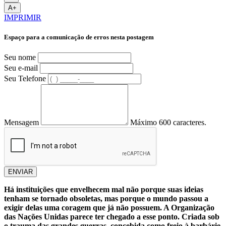
A+
IMPRIMIR
Espaço para a comunicação de erros nesta postagem
Seu nome
Seu e-mail
Seu Telefone
Mensagem
Máximo 600 caracteres.
ENVIAR
Há instituições que envelhecem mal não porque suas ideias
tenham se tornado obsoletas, mas porque o mundo passou a
exigir delas uma coragem que já não possuem. A Organização
das Nações Unidas parece ter chegado a esse ponto. Criada sob
o trauma das grandes guerras, concebida como freio à barbárie