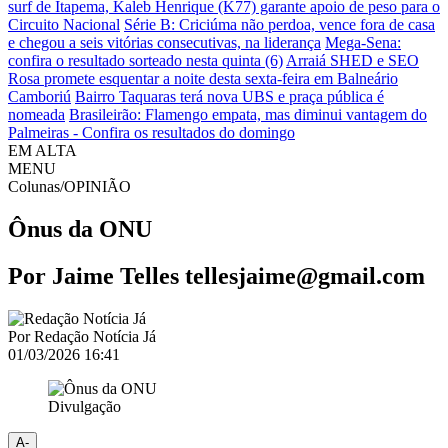
surf de Itapema, Kaleb Henrique (K77) garante apoio de peso para o
Circuito Nacional
Série B: Criciúma não perdoa, vence fora de casa
e chegou a seis vitórias consecutivas, na liderança
Mega-Sena:
confira o resultado sorteado nesta quinta (6)
Arraiá SHED e SEO
Rosa promete esquentar a noite desta sexta-feira em Balneário
Camboriú
Bairro Taquaras terá nova UBS e praça pública é
nomeada
Brasileirão: Flamengo empata, mas diminui vantagem do
Palmeiras - Confira os resultados do domingo
EM ALTA
MENU
Colunas/OPINIÃO
Ônus da ONU
Por Jaime Telles tellesjaime@gmail.com
Por
Redação Notícia Já
01/03/2026 16:41
Divulgação
A-