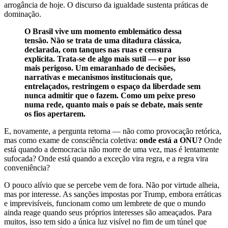
arrogância de hoje. O discurso da igualdade sustenta práticas de
dominação.
O Brasil vive um momento emblemático dessa
tensão. Não se trata de uma ditadura clássica,
declarada, com tanques nas ruas e censura
explícita. Trata-se de algo mais sutil — e por isso
mais perigoso. Um emaranhado de decisões,
narrativas e mecanismos institucionais que,
entrelaçados, restringem o espaço da liberdade sem
nunca admitir que o fazem. Como um peixe preso
numa rede, quanto mais o país se debate, mais sente
os fios apertarem.
E, novamente, a pergunta retorna — não como provocação retórica,
mas como exame de consciência coletiva:
onde está a ONU?
Onde
está quando a democracia não morre de uma vez, mas é lentamente
sufocada? Onde está quando a exceção vira regra, e a regra vira
conveniência?
O pouco alívio que se percebe vem de fora. Não por virtude alheia,
mas por interesse. As sanções impostas por Trump, embora erráticas
e imprevisíveis, funcionam como um lembrete de que o mundo
ainda reage quando seus próprios interesses são ameaçados. Para
muitos, isso tem sido a única luz visível no fim de um túnel que