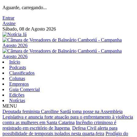
Aguarde, carregando...
Entrar
Assine
Sábado, 08 de Agosto 2026
Início
Podcasts
Classificados
Colunas
Empregos
Guia Comercial
Edições
Notícias
MENU
Deputada feminista Carolline Sardá toma posse na Assembleia
Legislativa e anuncia forte atuação para o enfrentamento à violência
contra as mulheres em Santa Catarina
Incêndio criminoso é
registrado em escritório de Itapema
Defesa Civil alerta para
possibilidade de temporais isolados nesta quarta-feira
Prodígio do