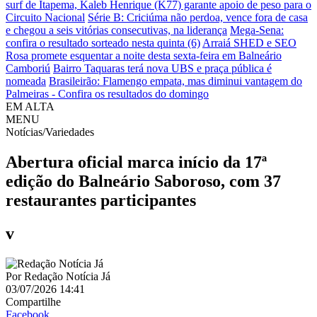
surf de Itapema, Kaleb Henrique (K77) garante apoio de peso para o
Circuito Nacional
Série B: Criciúma não perdoa, vence fora de casa
e chegou a seis vitórias consecutivas, na liderança
Mega-Sena:
confira o resultado sorteado nesta quinta (6)
Arraiá SHED e SEO
Rosa promete esquentar a noite desta sexta-feira em Balneário
Camboriú
Bairro Taquaras terá nova UBS e praça pública é
nomeada
Brasileirão: Flamengo empata, mas diminui vantagem do
Palmeiras - Confira os resultados do domingo
EM ALTA
MENU
Notícias/Variedades
Abertura oficial marca início da 17ª
edição do Balneário Saboroso, com 37
restaurantes participantes
v
Por
Redação Notícia Já
03/07/2026 14:41
Compartilhe
Facebook