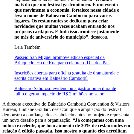
mais do que um festival gastronômico. É um evento
que movimenta a economia, fortalece nossa cidade e
leva o nome de Balneário Camboriú para vários
lugares. Os restaurantes se dedicam para criar
novidades que muitas vezes acabam entrando nos
próprios cardápios. E tudo isso acontece justamente
no mês de aniversário do município”
, destacou.
Leia Também:
Passeio San Miguel promove edição especial da
Brinquedoteca de Rua para celebrar o Dia dos Pais
Inscrições abertas para oficina gratuita de dramaturgia e
escrita criativa em Balneário Camboriú
Balneário Saboroso evidenciou a gastronomia durante
julho e gerou impacto de R$ 2 milhões no setor
A diretora executiva do Balneário Camboriú Convention & Visitors
Bureau, Ludiane Goulart, destacou que a ampliação do festival
demonstra a confiança dos estabelecimentos no projeto e representa
um novo desafio para a organização.
“Já começamos com uma
notícia excelente, que foi o aumento de 30% de restaurantes em
relação à edição passada. Isso mostra o quanto eles acreditam