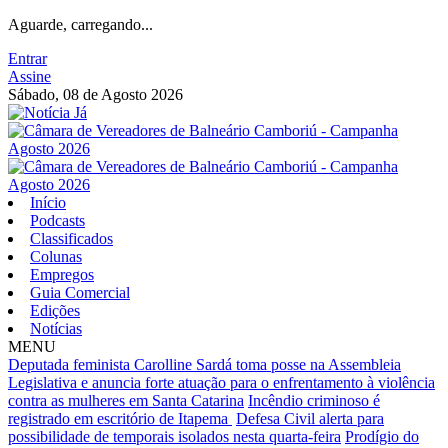
Aguarde, carregando...
Entrar
Assine
Sábado, 08 de Agosto 2026
Início
Podcasts
Classificados
Colunas
Empregos
Guia Comercial
Edições
Notícias
MENU
Deputada feminista Carolline Sardá toma posse na Assembleia
Legislativa e anuncia forte atuação para o enfrentamento à violência
contra as mulheres em Santa Catarina
Incêndio criminoso é
registrado em escritório de Itapema
Defesa Civil alerta para
possibilidade de temporais isolados nesta quarta-feira
Prodígio do