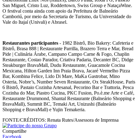
San Miguel, Cristo Luz, Roddertown, Swiss Group e NataçaWine.
O festival conta ainda com apoio da Prefeitura de Balneário
Camboriú, por meio da Secretaria de Turismo, da Universidade do
Vale do Itajaí (Univali) e Abrasel.
Restaurantes participantes
- 1982 Bistrô, Bio Bakery: Cafeteria e
Bistrô, Brasa 888 | Restaurante Parrilla, Brazero Terra e Mar, Bread
Pide | Culinária Árabe, Campano Campo Carne & Fogo, Chaplin
Restaurante, Costao Parador, Criativa Padaria, Decanter BC, Didge
Steakburger BravaMall, Dudu Restaurante, Guacamole Cocina
Mexicana, Hilton Garden Inn Praia Brava, Jacaré Vermelho Pizza
Bar, Kombina Felice, Lido Di Mare, MaKa Gastrobar, Mino
Osteria, Nobre’s, Number Seven Restaurante, Ox SteakHouse, Paris
6 Bistrô, Pastaio Cozinha Artesanal, Pecorino Bar e Trattoria, Pesca
Cozinha do Mar, Piastro Cucina, PKC Fusion, Po.è.me Arte e Café,
Restaurante Drummond, Shantal Restaurante (Balneário Shopping e
BravaMall), Summit BC, Temaki Art, Unizushi (Balneário
Shopping e BravaMall) e Yujin Temakeria.
FONTE/CRÉDITOS:
Renata Rutes/Assessora de Imprensa
Compartilhe
Facebook