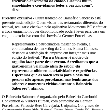
celebrar o aniversário da cidade. Estamos muito
empolgados e convidamos todos a participarem”
,
disse.
Presente exclusivo
- Outra tradição do Balneário Saboroso está
presente nesta edição. Quem visitar três restaurantes diferentes do
festival, realizar o check-in pelo aplicativo Movimenta BC e efetuar
a troca enquanto houver disponibilidade poderá levar para casa um
conjunto exclusivo com dois bowls da Germer Porcelanas.
Representando a patrocinadora master do evento, a
coordenadora de marketing da Germer, Eliana Carlesso,
destacou a satisfação da empresa em integrar mais uma
edição do festival.
“Para a Germer, é motivo de
orgulho fazer parte deste evento. Acreditamos que a
gastronomia vai muito além do sabor: ela
representa acolhimento, criatividade e experiências.
Esperamos que os bowls levem para a casa das
pessoas não apenas porcelanas, mas lembranças dos
sabores e momentos vividos durante o Balneário
Saboroso”,
afirmou.
O Balneário Saboroso é organizado pelo Balneário Camboriú
Convention & Visitors Bureau, com patrocínio da Germer
Porcelanas, Faroeste Beer Cervejaria, Unipraias, Congresso de
Gastronomia Entre Nós (Raízes), Barco Pirata, Roda FG, Passeio