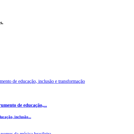
s.
umento de educação,...
cação, inclusão...