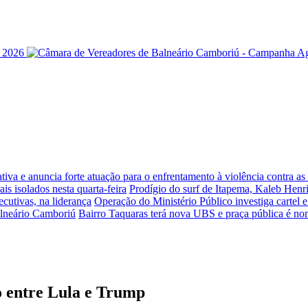
iva e anuncia forte atuação para o enfrentamento à violência contra a
is isolados nesta quarta-feira
Prodígio do surf de Itapema, Kaleb Henr
ecutivas, na liderança
Operação do Ministério Público investiga cartel 
alneário Camboriú
Bairro Taquaras terá nova UBS e praça pública é n
ão entre Lula e Trump