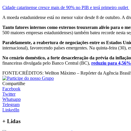
Cidade catarinense cresce mais de 90% no PIB e terá primeiro outlet
A moeda estadunidense está no menor valor desde 8 de outubro. A di
Tanto fatores internos como externos trouxeram alívio para o mer
500 maiores empresas estadunidenses) também bateu recorde nesta s
Paralelamente, a reabertura de negociações entre os Estados Un
internacional), favorecendo países emergentes. Na quinta-feira (30), e
No cenário doméstico, a forte desaceleração da prévia da inflação 
financeiras divulgada pelo Banco Central (BC),
reduziu para 4,56%
FONTE/CRÉDITOS:
Wellton Máximo – Repórter da Agência Brasil
Compartilhe
Facebook
Twitter
Whatsapp
Telegram
LinkedIn
+
Lidas