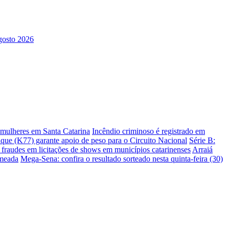
s mulheres em Santa Catarina
Incêndio criminoso é registrado em
ique (K77) garante apoio de peso para o Circuito Nacional
Série B:
e fraudes em licitações de shows em municípios catarinenses
Arraiá
omeada
Mega-Sena: confira o resultado sorteado nesta quinta-feira (30)