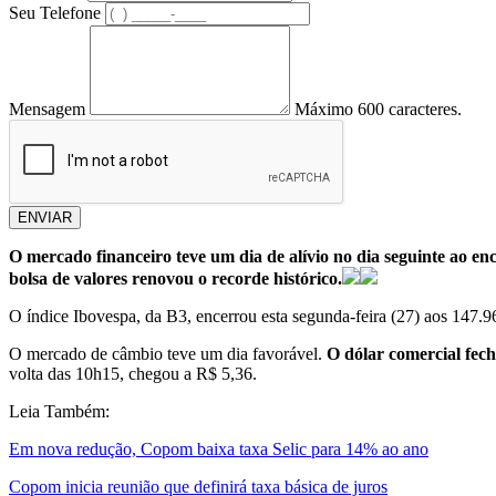
Seu Telefone
Mensagem
Máximo 600 caracteres.
ENVIAR
O mercado financeiro teve um dia de alívio no dia seguinte ao e
bolsa de valores renovou o recorde histórico.
O índice Ibovespa, da B3, encerrou esta segunda-feira (27) aos 147
O mercado de câmbio teve um dia favorável.
O dólar comercial fech
volta das 10h15, chegou a R$ 5,36.
Leia Também:
Em nova redução, Copom baixa taxa Selic para 14% ao ano
Copom inicia reunião que definirá taxa básica de juros