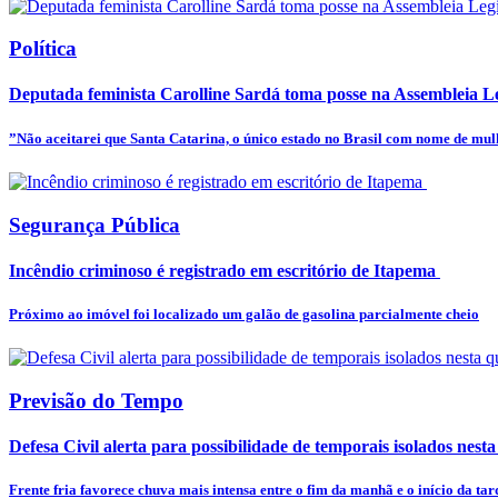
Política
Deputada feminista Carolline Sardá toma posse na Assembleia Leg
”Não aceitarei que Santa Catarina, o único estado no Brasil com nome de mulhe
Segurança Pública
Incêndio criminoso é registrado em escritório de Itapema
Próximo ao imóvel foi localizado um galão de gasolina parcialmente cheio
Previsão do Tempo
Defesa Civil alerta para possibilidade de temporais isolados nesta
Frente fria favorece chuva mais intensa entre o fim da manhã e o início da tar