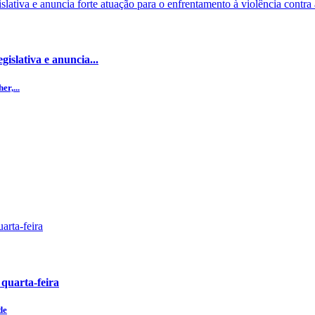
islativa e anuncia...
r,...
 quarta-feira
de