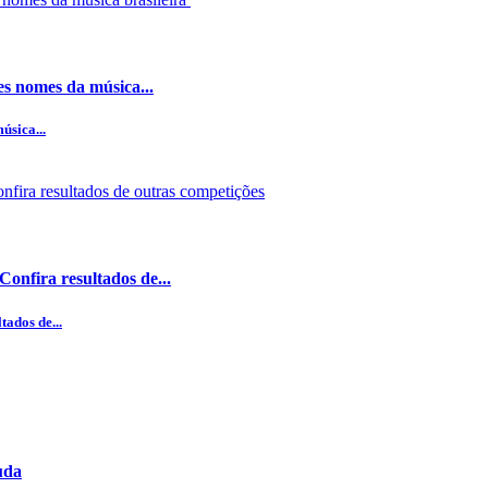
es nomes da música...
úsica...
onfira resultados de...
ados de...
uda