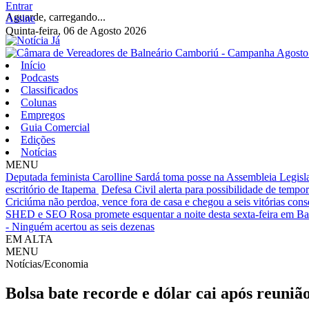
Entrar
Aguarde, carregando...
Assine
Quinta-feira, 06 de Agosto 2026
Início
Podcasts
Classificados
Colunas
Empregos
Guia Comercial
Edições
Notícias
MENU
Deputada feminista Carolline Sardá toma posse na Assembleia Legislat
escritório de Itapema
Defesa Civil alerta para possibilidade de tempora
Criciúma não perdoa, vence fora de casa e chegou a seis vitórias cons
SHED e SEO Rosa promete esquentar a noite desta sexta-feira em B
- Ninguém acertou as seis dezenas
EM ALTA
MENU
Notícias/Economia
Bolsa bate recorde e dólar cai após reuni