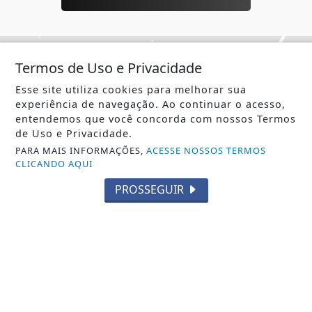
Termos de Uso e Privacidade
Não possui uma conta?
Esse site utiliza cookies para melhorar sua
experiência de navegação. Ao continuar o acesso,
Você pode ler matérias exclusivas, anunciar
entendemos que você concorda com nossos Termos
classificados e muito mais!
de Uso e Privacidade.
PARA MAIS INFORMAÇÕES,
ACESSE NOSSOS TERMOS
CLICANDO AQUI
ASSINE AGORA
PROSSEGUIR
SIGA
NOTÍCIA JÁ
NAS REDES SOCIAIS