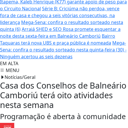
Itapema, Kaleb Henrique (K77) garante apoio de peso para
o Circuito Nacional
Série B: Criciúma não perdoa, vence
fora de casa e chegou a seis vitórias consecutivas, na
liderança
Mega-Sena: confira o resultado sorteado nesta
quinta (6)
Arraiá SHED e SEO Rosa promete esquentar a
noite desta sexta-feira em Balneário Camboriú
Bairro
Taquaras terá nova UBS e praça pública é nomeada
Mega-
Sena: confira o resultado sorteado nesta quinta-feira (30) -
Ninguém acertou as seis dezenas
EM ALTA
MENU
Notícias/Geral
Casa dos Conselhos de Balneário
Camboriú terá oito atividades
nesta semana
Programação é aberta à comunidade