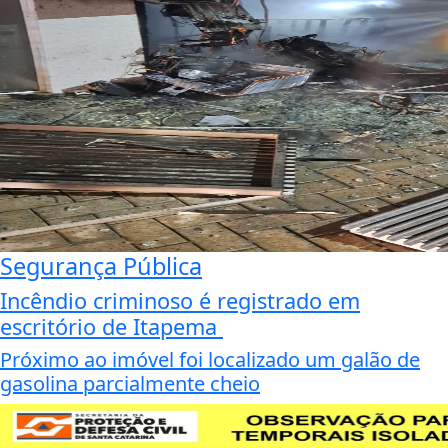
Segurança Pública
Incêndio criminoso é registrado em
escritório de Itapema
Próximo ao imóvel foi localizado um galão de
gasolina parcialmente cheio