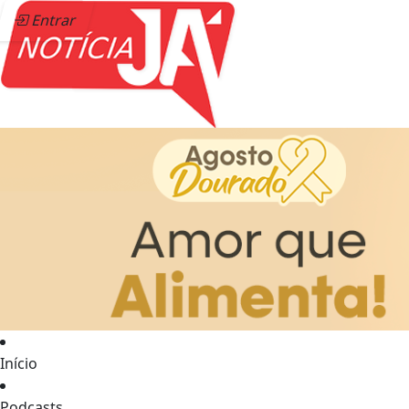
Entrar
Início
Podcasts