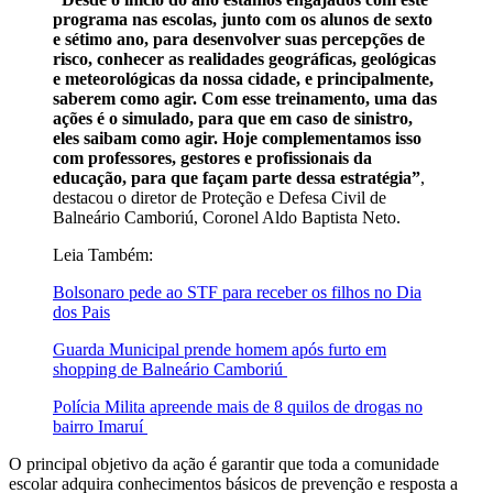
programa nas escolas, junto com os alunos de sexto
e sétimo ano, para desenvolver suas percepções de
risco, conhecer as realidades geográficas, geológicas
e meteorológicas da nossa cidade, e principalmente,
saberem como agir. Com esse treinamento, uma das
ações é o simulado, para que em caso de sinistro,
eles saibam como agir. Hoje complementamos isso
com professores, gestores e profissionais da
educação, para que façam parte dessa estratégia”
,
destacou o diretor de Proteção e Defesa Civil de
Balneário Camboriú, Coronel Aldo Baptista Neto.
Leia Também:
Bolsonaro pede ao STF para receber os filhos no Dia
dos Pais
Guarda Municipal prende homem após furto em
shopping de Balneário Camboriú
Polícia Milita apreende mais de 8 quilos de drogas no
bairro Imaruí
O principal objetivo da ação é garantir que toda a comunidade
escolar adquira conhecimentos básicos de prevenção e resposta a