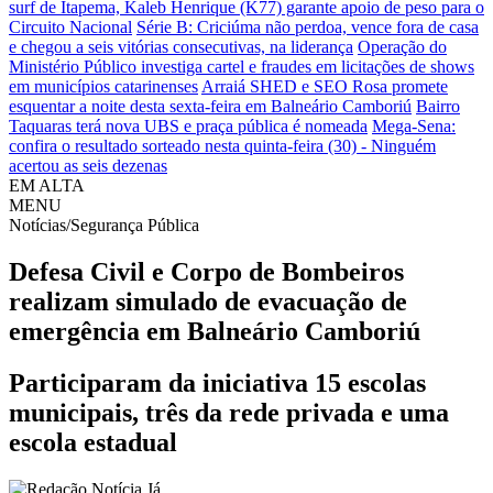
surf de Itapema, Kaleb Henrique (K77) garante apoio de peso para o
Circuito Nacional
Série B: Criciúma não perdoa, vence fora de casa
e chegou a seis vitórias consecutivas, na liderança
Operação do
Ministério Público investiga cartel e fraudes em licitações de shows
em municípios catarinenses
Arraiá SHED e SEO Rosa promete
esquentar a noite desta sexta-feira em Balneário Camboriú
Bairro
Taquaras terá nova UBS e praça pública é nomeada
Mega-Sena:
confira o resultado sorteado nesta quinta-feira (30) - Ninguém
acertou as seis dezenas
EM ALTA
MENU
Notícias/Segurança Pública
Defesa Civil e Corpo de Bombeiros
realizam simulado de evacuação de
emergência em Balneário Camboriú
Participaram da iniciativa 15 escolas
municipais, três da rede privada e uma
escola estadual