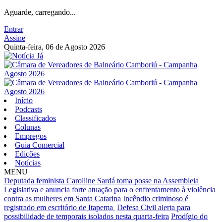
Aguarde, carregando...
Entrar
Assine
Quinta-feira, 06 de Agosto 2026
Início
Podcasts
Classificados
Colunas
Empregos
Guia Comercial
Edições
Notícias
MENU
Deputada feminista Carolline Sardá toma posse na Assembleia
Legislativa e anuncia forte atuação para o enfrentamento à violência
contra as mulheres em Santa Catarina
Incêndio criminoso é
registrado em escritório de Itapema
Defesa Civil alerta para
possibilidade de temporais isolados nesta quarta-feira
Prodígio do