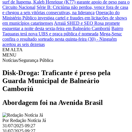
surf de Itapema, Kaleb Henrique (K77) garante apoio de peso para o
Circuito Nacional
Série B: Criciúma não perdoa, vence fora de casa
e chegou a seis vitórias consecutivas, na liderança
Operação do
Ministério Público investiga cartel e fraudes em licitações de shows
em municípios catarinenses
Arraiá SHED e SEO Rosa promete
esquentar a noite desta sexta-feira em Balneário Camboriú
Bairro
Taquaras terá nova UBS e praça pública é nomeada
Mega-Sena:
confira o resultado sorteado nesta quinta-feira (30) - Ninguém
acertou as seis dezenas
EM ALTA
MENU
Notícias/Segurança Pública
Disk-Droga: Traficante é preso pela
Guarda Municipal de Balneário
Camboriú
Abordagem foi na Avenida Brasil
Por
Redação Notícia Já
31/07/2025 09:27
31/07/2025 09:27