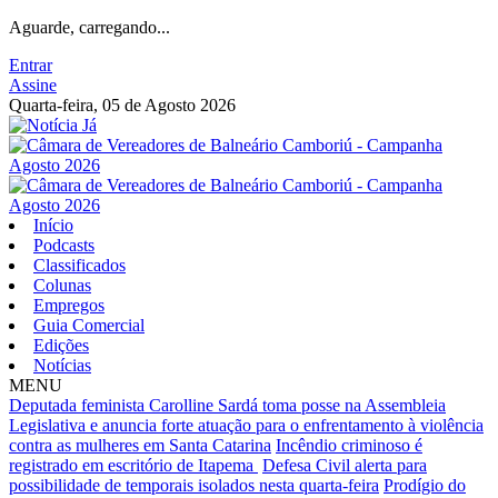
Aguarde, carregando...
Entrar
Assine
Quarta-feira, 05 de Agosto 2026
Início
Podcasts
Classificados
Colunas
Empregos
Guia Comercial
Edições
Notícias
MENU
Deputada feminista Carolline Sardá toma posse na Assembleia
Legislativa e anuncia forte atuação para o enfrentamento à violência
contra as mulheres em Santa Catarina
Incêndio criminoso é
registrado em escritório de Itapema
Defesa Civil alerta para
possibilidade de temporais isolados nesta quarta-feira
Prodígio do