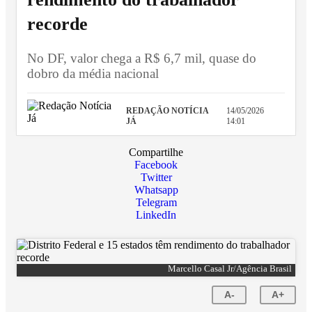
recorde
No DF, valor chega a R$ 6,7 mil, quase do
dobro da média nacional
REDAÇÃO NOTÍCIA
14/05/2026
JÁ
14:01
Compartilhe
Facebook
Twitter
Whatsapp
Telegram
LinkedIn
Marcello Casal Jr/Agência Brasil
A-
A+