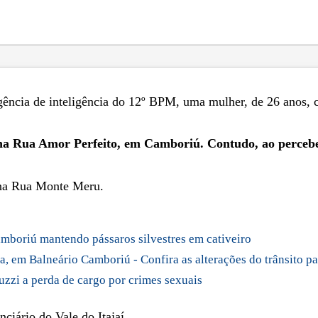
agência de inteligência do 12º BPM, uma mulher, de 26 anos, 
 na Rua Amor Perfeito, em Camboriú. Contudo, ao perceber
, na Rua Monte Meru.
mboriú mantendo pássaros silvestres em cativeiro
a, em Balneário Camboriú - Confira as alterações do trânsito p
uzzi a perda de cargo por crimes sexuais
iário do Vale do Itajaí.