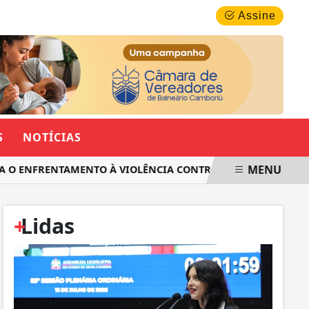
SEXTA-FEIRA, 07 DE AGOSTO 2026
Assine
S
NOTÍCIAS
MENU
 ENFRENTAMENTO À VIOLÊNCIA CONTRA AS MULHERES EM SAN
+
Lidas