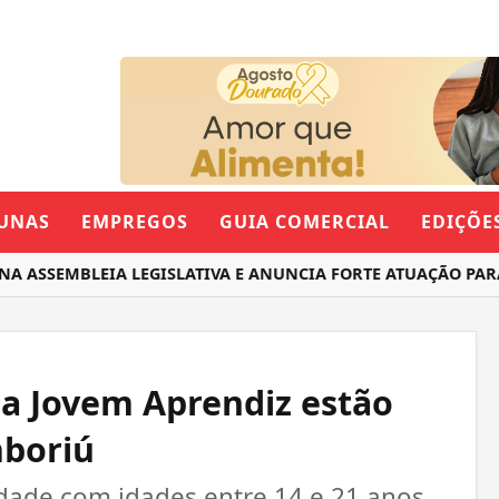
UNAS
EMPREGOS
GUIA COMERCIAL
EDIÇÕE
SSEMBLEIA LEGISLATIVA E ANUNCIA FORTE ATUAÇÃO PARA O
ma Jovem Aprendiz estão
mboriú
dade com idades entre 14 e 21 anos