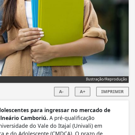
Ilustração/Reprodução
A-
A+
IMPRIMIR
olescentes para ingressar no mercado de
alneário Camboriú.
A pré-qualificação
niversidade do Vale do Itajaí (Univali) em
nça e do Adolescente (CMDCA). O prazo de