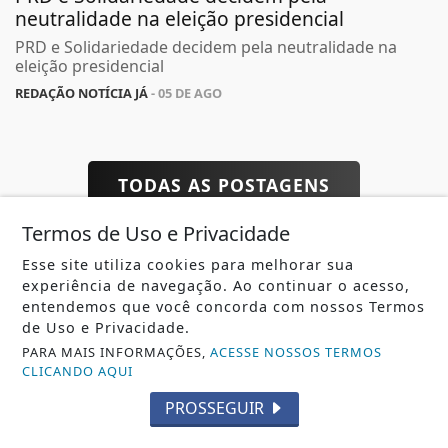
neutralidade na eleição presidencial
PRD e Solidariedade decidem pela neutralidade na
eleição presidencial
REDAÇÃO NOTÍCIA JÁ
- 05 DE AGO
TODAS AS POSTAGENS
Termos de Uso e Privacidade
Esse site utiliza cookies para melhorar sua
experiência de navegação. Ao continuar o acesso,
entendemos que você concorda com nossos Termos
Não possui uma conta?
de Uso e Privacidade.
Você pode ler matérias exclusivas, anunciar
PARA MAIS INFORMAÇÕES,
ACESSE NOSSOS TERMOS
CLICANDO AQUI
classificados e muito mais!
PROSSEGUIR
ASSINE AGORA