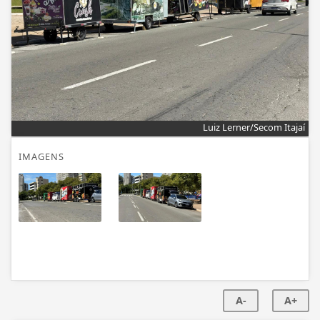
Luiz Lerner/Secom Itajaí
IMAGENS
A-
A+