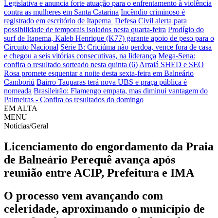
Legislativa e anuncia forte atuação para o enfrentamento à violência
contra as mulheres em Santa Catarina
Incêndio criminoso é
registrado em escritório de Itapema
Defesa Civil alerta para
possibilidade de temporais isolados nesta quarta-feira
Prodígio do
surf de Itapema, Kaleb Henrique (K77) garante apoio de peso para o
Circuito Nacional
Série B: Criciúma não perdoa, vence fora de casa
e chegou a seis vitórias consecutivas, na liderança
Mega-Sena:
confira o resultado sorteado nesta quinta (6)
Arraiá SHED e SEO
Rosa promete esquentar a noite desta sexta-feira em Balneário
Camboriú
Bairro Taquaras terá nova UBS e praça pública é
nomeada
Brasileirão: Flamengo empata, mas diminui vantagem do
Palmeiras - Confira os resultados do domingo
EM ALTA
MENU
Notícias/Geral
Licenciamento do engordamento da Praia
de Balneário Perequê avança após
reunião entre ACIP, Prefeitura e IMA
O processo vem avançando com
celeridade, aproximando o município de