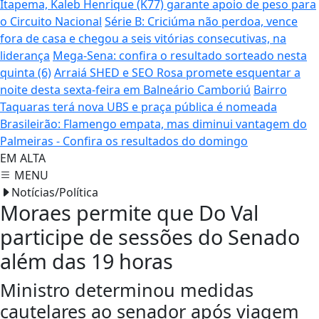
Itapema, Kaleb Henrique (K77) garante apoio de peso para
o Circuito Nacional
Série B: Criciúma não perdoa, vence
fora de casa e chegou a seis vitórias consecutivas, na
liderança
Mega-Sena: confira o resultado sorteado nesta
quinta (6)
Arraiá SHED e SEO Rosa promete esquentar a
noite desta sexta-feira em Balneário Camboriú
Bairro
Taquaras terá nova UBS e praça pública é nomeada
Brasileirão: Flamengo empata, mas diminui vantagem do
Palmeiras - Confira os resultados do domingo
EM ALTA
MENU
Notícias/Política
Moraes permite que Do Val
participe de sessões do Senado
além das 19 horas
Ministro determinou medidas
cautelares ao senador após viagem