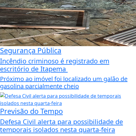
Segurança Pública
Incêndio criminoso é registrado em
escritório de Itapema
Próximo ao imóvel foi localizado um galão de
gasolina parcialmente cheio
Previsão do Tempo
Defesa Civil alerta para possibilidade de
temporais isolados nesta quarta-feira