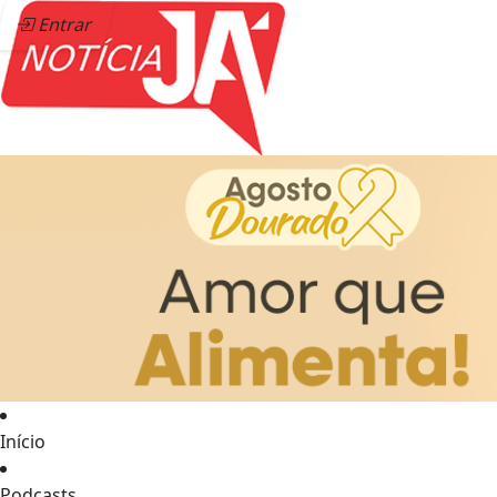
Entrar
Início
Podcasts