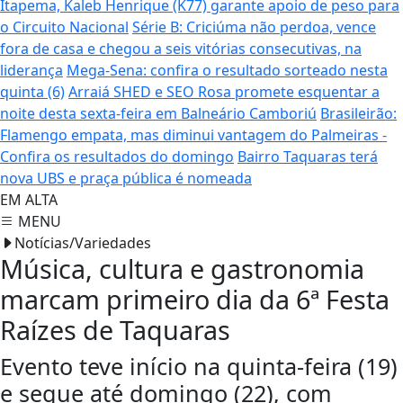
Itapema, Kaleb Henrique (K77) garante apoio de peso para
o Circuito Nacional
Série B: Criciúma não perdoa, vence
fora de casa e chegou a seis vitórias consecutivas, na
liderança
Mega-Sena: confira o resultado sorteado nesta
quinta (6)
Arraiá SHED e SEO Rosa promete esquentar a
noite desta sexta-feira em Balneário Camboriú
Brasileirão:
Flamengo empata, mas diminui vantagem do Palmeiras -
Confira os resultados do domingo
Bairro Taquaras terá
nova UBS e praça pública é nomeada
EM ALTA
MENU
Notícias/Variedades
Música, cultura e gastronomia
marcam primeiro dia da 6ª Festa
Raízes de Taquaras
Evento teve início na quinta-feira (19)
e segue até domingo (22), com