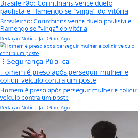
Brasileirão: Corinthians vence duelo
paulista e Flamengo se "vinga" do Vitória
Brasileirão: Corinthians vence duelo paulista e
Flamengo se "vinga" do Vitória
Redação Notícia Já
- 09 de Ago
Segurança Pública
Homem é preso após perseguir mulher e
colidir veículo contra um poste
Homem é preso após perseguir mulher e colidir
veículo contra um poste
Redação Notícia Já
- 09 de Ago