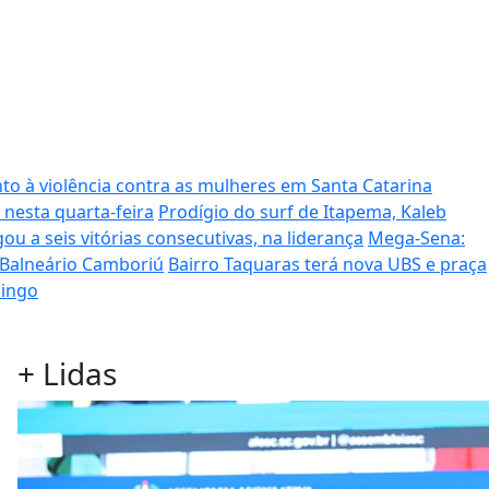
to à violência contra as mulheres em Santa Catarina
 nesta quarta-feira
Prodígio do surf de Itapema, Kaleb
ou a seis vitórias consecutivas, na liderança
Mega-Sena:
 Balneário Camboriú
Bairro Taquaras terá nova UBS e praça
mingo
+
Lidas