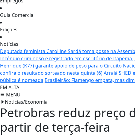
Empregos
Guia Comercial
Edições
Notícias
Deputada feminista Carolline Sardá toma posse na Assemble
Incêndio criminoso é registrado em escritório de Itapema
Henrique (K77) garante apoio de peso para o Circuito Naci
confira o resultado sorteado nesta quinta (6)
Arraiá SHED e
pública é nomeada
Brasileirão: Flamengo empata, mas dim
EM ALTA
MENU
Notícias/Economia
Petrobras reduz preço 
partir de terça-feira