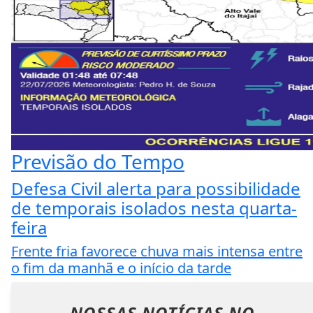
Previsão do Tempo
Defesa Civil alerta para possibilidade
de temporais isolados nesta quarta-
feira
Frente fria favorece chuva mais intensa entre
o fim da manhã e o início da tarde
NOSSAS NOTÍCIAS
NO