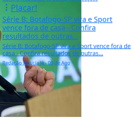
Placar!
Série B: Botafogo-SP vira e Sport
vence fora de casa - Confira
resultados de outras...
Série B: Botafogo-SP vira e Sport vence fora de
casa - Confira resultados de outras...
Redação Notícia Já
- 09 de Ago