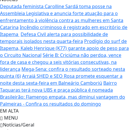
Deputada feminista Carolline Sardá toma posse na
Assembleia Legislativa e anuncia forte atuação para o
enfrentamento à violência contra as mulheres em Santa
Catarina
Incêndio criminoso é registrado em escritório de
Itapema
Defesa Civil alerta para possibilidade de
temporais isolados nesta quarta-feira
Prodígio do surf de
Itapema, Kaleb Henrique (K77) garante apoio de peso para
o Circuito Nacional
Série B: Criciúma não perdoa, vence
fora de casa e chegou a seis vitórias consecutivas, na
liderança
Mega-Sena: confira o resultado sorteado nesta
quinta (6)
Arraiá SHED e SEO Rosa promete esquentar a
noite desta sexta-feira em Balneário Camboriú
Bairro
Taquaras terá nova UBS e praça pública é nomeada
Brasileirão: Flamengo empata, mas diminui vantagem do
Palmeiras - Confira os resultados do domingo
EM ALTA
MENU
Notícias/Geral