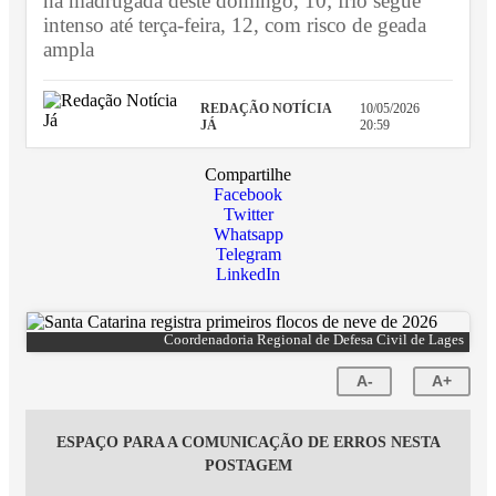
na madrugada deste domingo, 10; frio segue
intenso até terça-feira, 12, com risco de geada
ampla
REDAÇÃO NOTÍCIA
10/05/2026
JÁ
20:59
Compartilhe
Facebook
Twitter
Whatsapp
Telegram
LinkedIn
Coordenadoria Regional de Defesa Civil de Lages
A-
A+
ESPAÇO PARA A COMUNICAÇÃO DE ERROS NESTA
POSTAGEM