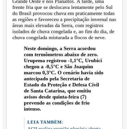
Grande Oeste e nos Planaltos. À tarde, uma
frente fria que se deslocava lentamente pelo Sul
do Brasil provocou chuva em praticamente todas
as regiões e favoreceu a precipitação invernal nas
áreas mais elevadas da Serra, com registros
isolados de chuva congelada e, ao fim do dia, de
chuva congelada misturada a flocos de neve.
Neste domingo, a Serra acordou
com termômetros abaixo de zero.
Urupema registrou -1,1°C, Urubici
chegou a -0,5°C e São Joaquim
marcou 0,3°C. O cenário havia sido
antecipado pela Secretaria de
Estado da Proteção e Defesa Civil
de Santa Catarina, que emitiu
avisos desde quinta-feira (7)
prevendo as condições de frio
intenso.
LEIA TAMBÉM:
ACII realiza reunião plenária aberta