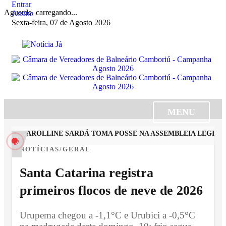
Entrar
Aguarde, carregando...
Assine
Sexta-feira, 07 de Agosto 2026
MENU
STA CAROLLINE SARDÁ TOMA POSSE NA ASSEMBLEIA LEGISLAT
NOTÍCIAS/GERAL
Santa Catarina registra
primeiros flocos de neve de 2026
Urupema chegou a -1,1°C e Urubici a -0,5°C