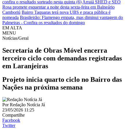
confira o resultado sorteado nesta quinta (6)
Arraiá SHED e SEO
Rosa promete esquentar a noite desta sexta-feira em Balneário
Camboriú
Bairro Taquaras terá nova UBS e praça pública é
nomeada
Brasileirão: Flamengo empata, mas diminui vantagem do
Palmeiras - Confira os resultados do domingo
EM ALTA
MENU
Notícias/Geral
Secretaria de Obras Móvel encerra
terceiro ciclo com demandas registradas
em Laranjeiras
Projeto inicia quarto ciclo no Bairro das
Nações na próxima semana
Por
Redação Notícia Já
23/05/2026 11:25
Compartilhe
Facebook
Twitter