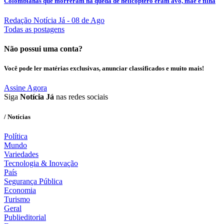
Colombianas que morreram na queda de helicóptero eram avó, mãe e filha
Redação Notícia Já
- 08 de Ago
Todas as postagens
Não possui uma conta?
Você pode ler matérias exclusivas, anunciar classificados e muito mais!
Assine Agora
Siga
Notícia Já
nas redes sociais
/ Notícias
Política
Mundo
Variedades
Tecnologia & Inovação
País
Segurança Pública
Economia
Turismo
Geral
Publieditorial