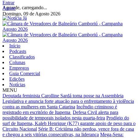
Entrar
Aguarde, carregando...
Assine
Domingo, 09 de Agosto 2026
Início
Podcasts
Classificados
Colunas
Empregos
Guia Comercial
Edições
Notícias
MENU
Deputada feminista Carolline Sardá toma posse na Assembleia
Legislativa e anuncia forte atuação para o enfrentamento à violência
contra as mulheres em Santa Catarina
Incêndio criminoso é
registrado em escritório de Itapema
Defesa Civil alerta para
possibilidade de temporais isolados nesta quarta-feira
Prodígio do
surf de Itapema, Kaleb Henrique (K77) garante apoio de peso para o
Circuito Nacional
Série B: Criciúma não perdoa, vence fora de casa
e chegou a seis vitórias consecutivas, na liderança
Mega-Sena: