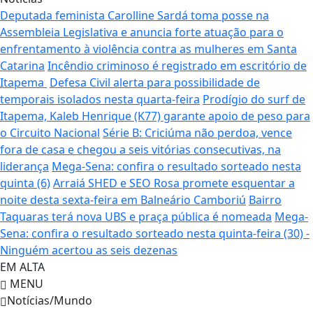
Deputada feminista Carolline Sardá toma posse na
Assembleia Legislativa e anuncia forte atuação para o
enfrentamento à violência contra as mulheres em Santa
Catarina
Incêndio criminoso é registrado em escritório de
Itapema
Defesa Civil alerta para possibilidade de
temporais isolados nesta quarta-feira
Prodígio do surf de
Itapema, Kaleb Henrique (K77) garante apoio de peso para
o Circuito Nacional
Série B: Criciúma não perdoa, vence
fora de casa e chegou a seis vitórias consecutivas, na
liderança
Mega-Sena: confira o resultado sorteado nesta
quinta (6)
Arraiá SHED e SEO Rosa promete esquentar a
noite desta sexta-feira em Balneário Camboriú
Bairro
Taquaras terá nova UBS e praça pública é nomeada
Mega-
Sena: confira o resultado sorteado nesta quinta-feira (30) -
Ninguém acertou as seis dezenas
EM ALTA
MENU
Notícias/Mundo