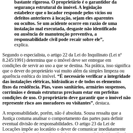
bastante rigorosa. O proprietário é o garantidor da
segurança estrutural do imóvel. A legislação
estabelece que o locador responde pelos vícios ou
defeitos anteriores à locação, sejam eles aparentes
ou ocultos. Se um acidente ocorre em razão de uma
instalação mal executada, desgaste não identificado
ou ausência de manutenção preventiva, a
responsabilidade civil pode recair sobre ele”,
explica.
Segundo o especialista, o artigo 22 da Lei do Inquilinato (Lei nº
8.245/1991) determina que o imóvel deve ser entregue em
condições de servir ao uso a que se destina. Na prática, isso significa
que o dever do proprietário vai muito além da simples limpeza ou
aparência estética do imóvel.
“É necessário verificar a integridade
das instalações elétricas, hidráulicas e de todos os elementos
fixos da residência. Pias, vasos sanitários, armários suspensos,
corrimãos e demais estruturas precisam estar em perfeitas
condições de uso. O proprietário deve garantir que o imóvel não
represente risco aos moradores ou visitantes”
, destaca.
A responsabilidade, porém, não é absoluta. Sousa ressalta que a
Justiça costuma analisar o comportamento das partes para definir
eventual divisão de responsabilidades. O artigo 23 da Lei de
Locações impõe ao locatário o dever de comunicar imediatamente