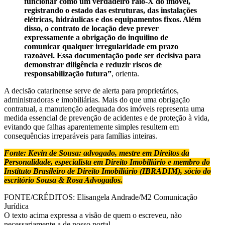
funcionar como um verdadeiro raio-X do imóvel,
registrando o estado das estruturas, das instalações
elétricas, hidráulicas e dos equipamentos fixos. Além
disso, o contrato de locação deve prever
expressamente a obrigação do inquilino de
comunicar qualquer irregularidade em prazo
razoável. Essa documentação pode ser decisiva para
demonstrar diligência e reduzir riscos de
responsabilização futura”
, orienta.
A decisão catarinense serve de alerta para proprietários,
administradoras e imobiliárias. Mais do que uma obrigação
contratual, a manutenção adequada dos imóveis representa uma
medida essencial de prevenção de acidentes e de proteção à vida,
evitando que falhas aparentemente simples resultem em
consequências irreparáveis para famílias inteiras.
Fonte: Kevin de Sousa: advogado, mestre em Direitos da
Personalidade, especialista em Direito Imobiliário e membro do
Instituto Brasileiro de Direito Imobiliário (IBRADIM), sócio do
escritório Sousa & Rosa Advogados.
FONTE/CRÉDITOS:
Elisangela Andrade/M2 Comunicação
Jurídica
O texto acima expressa a visão de quem o escreveu, não
necessariamente a de nosso portal.