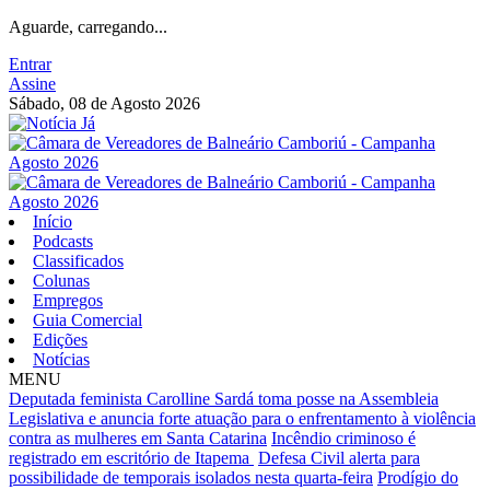
Aguarde, carregando...
Entrar
Assine
Sábado, 08 de Agosto 2026
Início
Podcasts
Classificados
Colunas
Empregos
Guia Comercial
Edições
Notícias
MENU
Deputada feminista Carolline Sardá toma posse na Assembleia
Legislativa e anuncia forte atuação para o enfrentamento à violência
contra as mulheres em Santa Catarina
Incêndio criminoso é
registrado em escritório de Itapema
Defesa Civil alerta para
possibilidade de temporais isolados nesta quarta-feira
Prodígio do