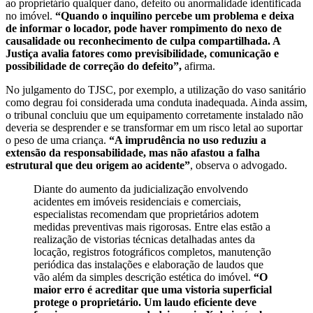
ao proprietário qualquer dano, defeito ou anormalidade identificada
no imóvel.
“Quando o inquilino percebe um problema e deixa
de informar o locador, pode haver rompimento do nexo de
causalidade ou reconhecimento de culpa compartilhada. A
Justiça avalia fatores como previsibilidade, comunicação e
possibilidade de correção do defeito”,
afirma.
No julgamento do TJSC, por exemplo, a utilização do vaso sanitário
como degrau foi considerada uma conduta inadequada. Ainda assim,
o tribunal concluiu que um equipamento corretamente instalado não
deveria se desprender e se transformar em um risco letal ao suportar
o peso de uma criança.
“A imprudência no uso reduziu a
extensão da responsabilidade, mas não afastou a falha
estrutural que deu origem ao acidente”
, observa o advogado.
Diante do aumento da judicialização envolvendo
acidentes em imóveis residenciais e comerciais,
especialistas recomendam que proprietários adotem
medidas preventivas mais rigorosas. Entre elas estão a
realização de vistorias técnicas detalhadas antes da
locação, registros fotográficos completos, manutenção
periódica das instalações e elaboração de laudos que
vão além da simples descrição estética do imóvel.
“O
maior erro é acreditar que uma vistoria superficial
protege o proprietário. Um laudo eficiente deve