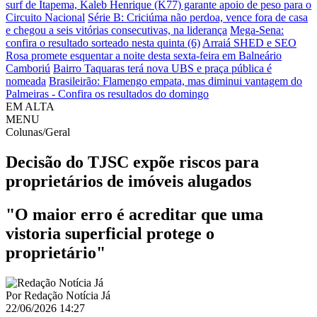
surf de Itapema, Kaleb Henrique (K77) garante apoio de peso para o
Circuito Nacional
Série B: Criciúma não perdoa, vence fora de casa
e chegou a seis vitórias consecutivas, na liderança
Mega-Sena:
confira o resultado sorteado nesta quinta (6)
Arraiá SHED e SEO
Rosa promete esquentar a noite desta sexta-feira em Balneário
Camboriú
Bairro Taquaras terá nova UBS e praça pública é
nomeada
Brasileirão: Flamengo empata, mas diminui vantagem do
Palmeiras - Confira os resultados do domingo
EM ALTA
MENU
Colunas/Geral
Decisão do TJSC expõe riscos para
proprietários de imóveis alugados
"O maior erro é acreditar que uma
vistoria superficial protege o
proprietário"
Por
Redação Notícia Já
22/06/2026 14:27